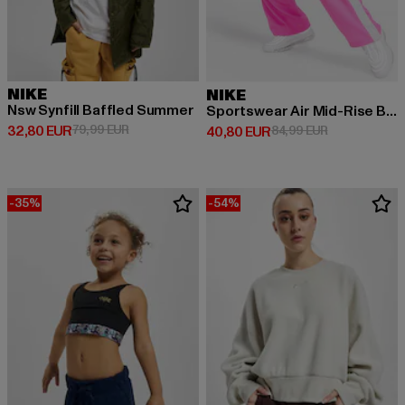
NIKE
NIKE
Nsw Synfill Baffled Summer
Sportswear Air Mid-Rise Breakaway Pants
Derzeitiger Preis: 32,80 EUR
Aktionspreis: 79,99 EUR
32,80 EUR
79,99 EUR
Derzeitiger Preis: 40,80 EUR
Aktionspreis:
40,80 EUR
84,99 EUR
-35%
-54%