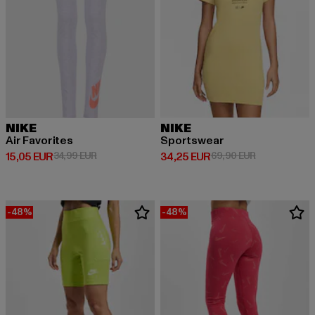
NIKE
NIKE
Air Favorites
Sportswear
Derzeitiger Preis: 15,05 EUR
Aktionspreis: 34,99 EUR
Derzeitiger Preis: 34,25 EUR
Aktionspreis:
15,05 EUR
34,99 EUR
34,25 EUR
69,90 EUR
-48%
-48%