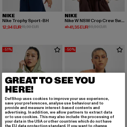
NIKE
NIKE
Nike Trophy Sport-BH
Nike W NSW Crop Crew Sweater
Derzeitiger Preis: 12,94 EUR
Aktionspreis: 19,90 EUR
Derzeitiger Preis: ab 41,35 EUR
Aktionsprei
12,94 EUR
19,90 EUR
ab
41,35 EUR
89,90 EUR
-51%
-50%
GREAT TO SEE YOU
HERE!
DefShop uses cookies to improve your use experience,
save your preferences, analyse use behaviour and to
provide and measure interest-based contents and
advertising. In addition, we allow partners to extract data
or to use cookies. This may also include the processing of
your data in the USA or other countries which do not have
the EU data protection standard. If you want to change