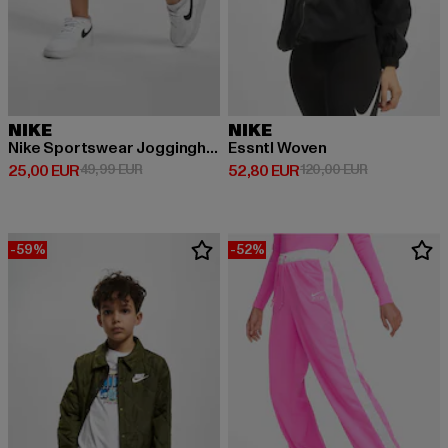
NIKE
NIKE
Nike Sportswear Jogginghose Kinder
Essntl Woven
Derzeitiger Preis: 25,00 EUR
Aktionspreis: 49,99 EUR
Derzeitiger Preis: 52,80 EUR
Aktionspreis
25,00 EUR
49,99 EUR
52,80 EUR
120,00 EUR
-59%
-52%