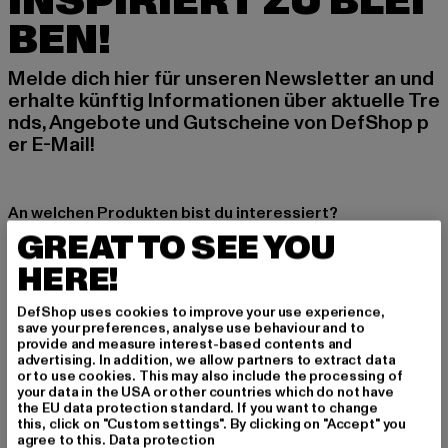
INSPIRIERT ZU BLEI
BEN!
Melde dich hier für unseren Newsletter an und
erhalte künftig Informationen über aktuelle Tre
nds, Angebote und Gutscheine von DefShop p
er E-Mail!
An welchen Produkten bist du interessiert?
GREAT TO SEE YOU
MÄNNER
FRAUEN
HERE!
DefShop uses cookies to improve your use experience,
E-MAIL
save your preferences, analyse use behaviour and to
provide and measure interest-based contents and
advertising. In addition, we allow partners to extract data
ANMELDEN
or to use cookies. This may also include the processing of
your data in the USA or other countries which do not have
the EU data protection standard. If you want to change
Informationen dazu, wie DefShop mit Deinen Daten umgeht, findest Du
this, click on "Custom settings". By clicking on "Accept" you
in unserer Datenschutzerklärung. Du kannst Dich jederzeit kostenfei
abmelden.
Datenschutzerklärung lesen.
agree to this.
Data protection