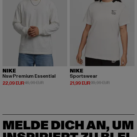
NIKE
NIKE
Nsw Premium Essential
Sportswear
Derzeitiger Preis: 22,09 EUR
Aktionspreis: 46,99 EUR
Derzeitiger Preis: 21,99 EUR
Aktionspreis: 
22,09 EUR
46,99 EUR
21,99 EUR
39,99 EUR
MELDE DICH AN, UM