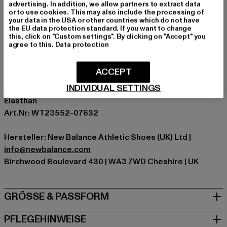
Ärmelart: Langarm
advertising. In addition, we allow partners to extract data
or to use cookies. This may also include the processing of
Muster: Print
your data in the USA or other countries which do not have
Details: Brandlogo, Logo-Print
the EU data protection standard. If you want to change
this, click on "Custom settings". By clicking on "Accept" you
Marke: New Balance
agree to this.
Data protection
Kat.: Sweaters
Farbe: weiß, beige
ACCEPT
Hersteller Farbe: incense
INDIVIDUAL SETTINGS
Materialzusammensetzung: 96.5% Baumwolle, 3.5%
Elasthan
Art.Nr: WT23552-07632
Hersteller: New Balance Athletic Shoes (UK) Ltd |
info@newbalance.com
Birchwood Boulevard 430 | WA3 7WD Cheshire | UK
GRÖSSE & PASSFORM
PFLEGEHINWEISE