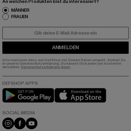
An welchen Produkten bist du interessiert?
MÄNNER
FRAUEN
E-MAIL
ANMELDEN
Informationen dazu, wie DefShop mit Deinen Daten umgeht, findest Du
in unserer Datenschutzerklärung. Du kannst Dich jederzeit kostenfei
abmelden.
Datenschutzerklärung lesen.
Play market
App store
Instagram
Facebook
YouTube