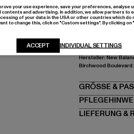
Marke: New Balance
rove your use experience, save your preferences, analyse u
Kat.: Trousers - Chino
ontents and advertising. In addition, we allow partners to e
ocessing of your data in the USA or other countries which do 
Farbe: rot, rosa
ant to change this, click on "Custom settings". By clicking on 
Hersteller Farbe: red
Materialzusammenset
Art.Nr: WP13500-001
ACCEPT
INDIVIDUAL SETTINGS
Hersteller: New Balan
Birchwood Boulevard 
GRÖSSE 
PFLEGEHINWE
LIEFERUNG &