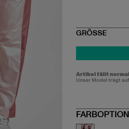
SIZE
GRÖSSE
Artikel fällt norma
Unser Model trägt auf
FARBOPTIO