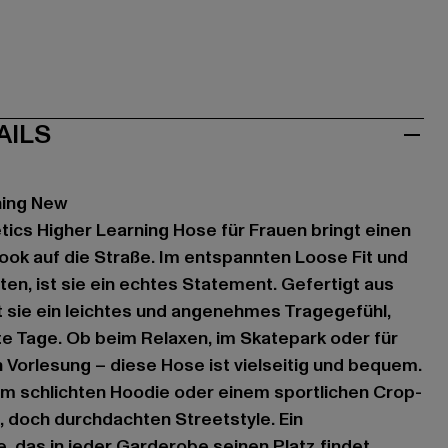
AILS
ning New
tics Higher Learning Hose für Frauen bringt einen
Look auf die Straße. Im entspannten Loose Fit und
ten, ist sie ein echtes Statement. Gefertigt aus
 sie ein leichtes und angenehmes Tragegefühl,
rte Tage. Ob beim Relaxen, im Skatepark oder für
Vorlesung – diese Hose ist vielseitig und bequem.
em schlichten Hoodie oder einem sportlichen Crop-
n, doch durchdachten Streetstyle. Ein
, das in jeder Garderobe seinen Platz findet.