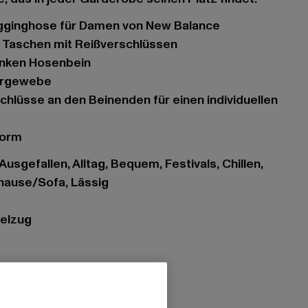
ogginghose für Damen von New Balance
nd Taschen mit Reißverschlüssen
linken Hosenbein
sergewebe
form
Ausgefallen, Alltag, Bequem, Festivals, Chillen,
uhause/Sofa, Lässig
delzug
eißverschlusstasche