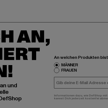
H AN,
IERT
An welchen Produkten bist
N!
MÄNNER
FRAUEN
E-MAIL
 an und
elle
Informationen dazu, wie DefShop mit 
 DefShop
kannst Dich jederzeit kostenfei abme