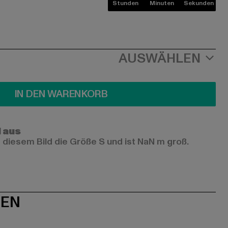
Stunden
Minuten
Sekunden
AUSWÄHLEN
IN DEN WARENKORB
l aus
 diesem Bild die Größe S und ist NaN m groß.
NEN