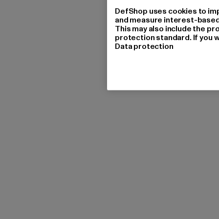
DefShop uses cookies to imp
and measure interest-based c
This may also include the pr
protection standard. If you w
Data protection