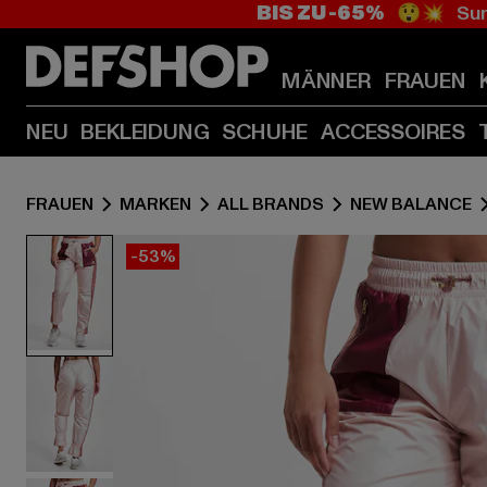
BIS ZU -65%
😲💥 Sum
MÄNNER
FRAUEN
NEU
BEKLEIDUNG
SCHUHE
ACCESSOIRES
FRAUEN
MARKEN
ALL BRANDS
NEW BALANCE
-53%