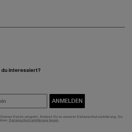
 du interessiert?
ANMELDEN
Deinen Daten umgeht, findest Du in unserer Datenschutzerklärung. Du
lden.
Datenschutzerklärung lesen.