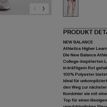
rot
PRODUKT DET
NEW BALANCE
Athletics Higher Lear
Die New Balance Athle
College-inspirierten 
in kräftigem Rot gehal
100% Polyester bietet
ideal für unkomplizie
den Weg zur nächsten 
Kombinier sie mit ein
Top für einen lässige
unaufdringliches Piece