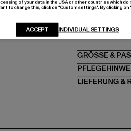
ocessing of your data in the USA or other countries which do 
Materialzusammenset
ant to change this, click on "Custom settings". By clicking on 
Art.Nr: US21500-076
Hersteller: New Balan
ACCEPT
INDIVIDUAL SETTINGS
Birchwood Boulevard 
GRÖSSE 
PFLEGEHINWE
LIEFERUNG &