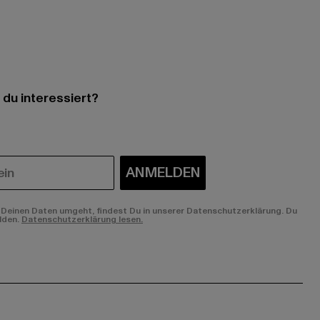
 du interessiert?
ANMELDEN
Deinen Daten umgeht, findest Du in unserer Datenschutzerklärung. Du
lden.
Datenschutzerklärung lesen.