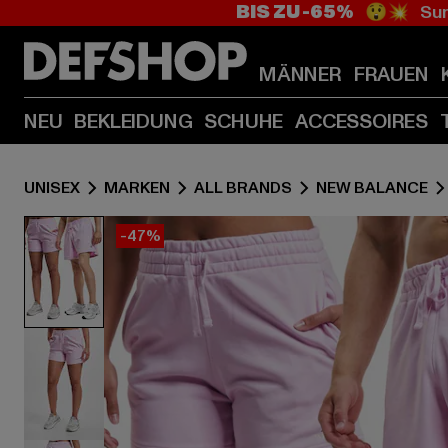
BIS ZU -65%
😲💥 Sum
MÄNNER
FRAUEN
NEU
BEKLEIDUNG
SCHUHE
ACCESSOIRES
UNISEX
MARKEN
ALL BRANDS
NEW BALANCE
-47%