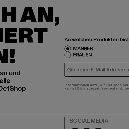
H AN,
IERT
An welchen Produkten bist
N!
MÄNNER
FRAUEN
E-MAIL
 an und
elle
Informationen dazu, wie DefShop mit 
 DefShop
kannst Dich jederzeit kostenfei abme