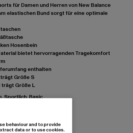
horts für Damen und Herren von New Balance
ubtaschen
säßtasche
inken Hosenbein
 Material bietet hervorragenden Tragekomfort
rm
Lieferumfang enthalten
 trägt Größe S
 trägt Größe L
, Sportlich, Basic
se behaviour and to provide
 cloud
xtract data or to use cookies.