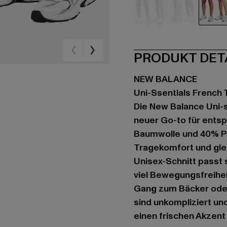
beige
schwarz
pin
PRODUKT DET
NEW BALANCE
Uni-Ssentials French 
Die New Balance Uni-ss
neuer Go-to für ents
Baumwolle und 40% Pol
Tragekomfort und glei
Unisex-Schnitt passt 
viel Bewegungsfreihe
Gang zum Bäcker oder
sind unkompliziert und
einen frischen Akzent