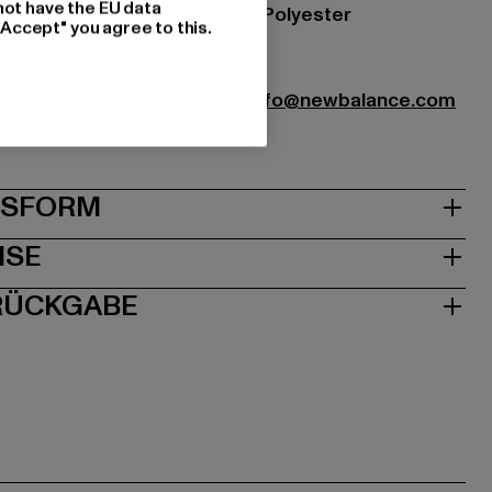
not have the EU data
zung: 60% Baumwolle, 40% Polyester
"Accept" you agree to this.
69
ce Athletic Shoes (UK) Ltd |
info@newbalance.com
430 | WA3 7WD Cheshire | UK
& PASSFORM
ISE
 RÜCKGABE