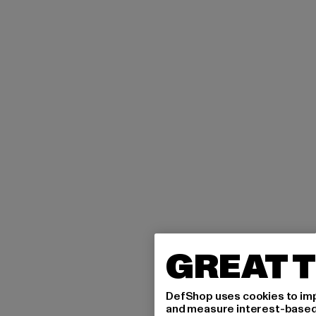
GREAT T
DefShop uses cookies to imp
and measure interest-based c