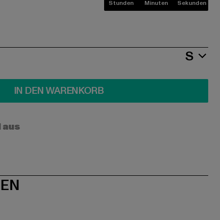
Stunden
Minuten
Sekunden
S
IN DEN WARENKORB
l aus
NEN