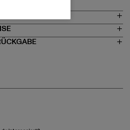
& PASSFORM
ISE
 RÜCKGABE