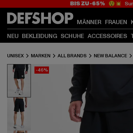
BIS ZU -65%
😲💥 Sum
MÄNNER
FRAUEN
NEU
BEKLEIDUNG
SCHUHE
ACCESSOIRES
UNISEX
MARKEN
ALL BRANDS
NEW BALANCE
-46%