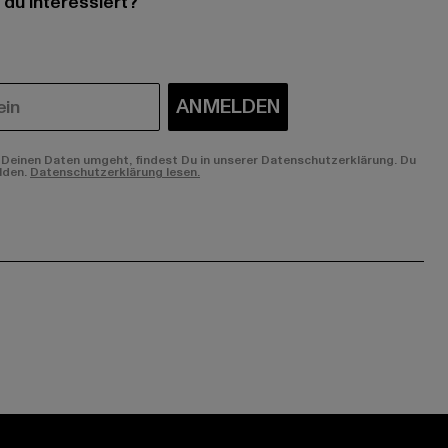
 du interessiert?
ANMELDEN
Deinen Daten umgeht, findest Du in unserer Datenschutzerklärung. Du
lden.
Datenschutzerklärung lesen.