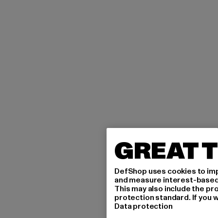
GREAT T
DefShop uses cookies to imp
and measure interest-based c
This may also include the pr
protection standard. If you w
Data protection