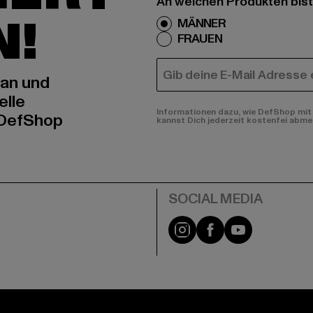
An welchen Produkten bist
N!
MÄNNER
FRAUEN
E-MAIL
 an und
elle
Informationen dazu, wie DefShop mit 
 DefShop
kannst Dich jederzeit kostenfei abme
e
Instagram
Facebook
YouTube