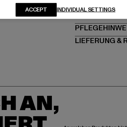
ACCEPT
INDIVIDUAL SETTINGS
GRÖSSE 
PFLEGEHINWE
LIEFERUNG &
H AN,
IERT