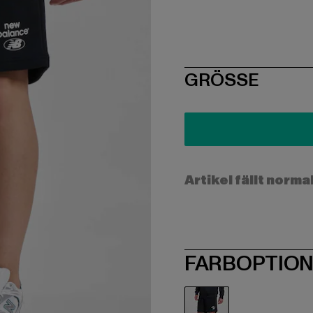
SIZE
GRÖSSE
Artikel fällt norma
FARBOPTIO