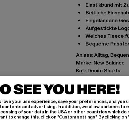
Elastikbund mit Z
Seitliche Einsch
Eingelassene Ge
Aufgestickte Log
Weiches Fleece 
Bequeme Passfo
Anlass: Alltag, Beque
Marke: New Balance
Kat.: Denim Shorts
Farbe: schwarz
O SEE YOU HERE!
Hersteller Farbe: blac
Materialzusammenset
rove your use experience, save your preferences, analyse u
Art.Nr: MS31520-000
ontents and advertising. In addition, we allow partners to e
ocessing of your data in the USA or other countries which do 
Hersteller: New Balan
ant to change this, click on "Custom settings". By clicking on 
Birchwood Boulevard 