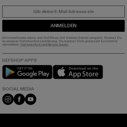
E-MAIL
ANMELDEN
Informationen dazu, wie DefShop mit Deinen Daten umgeht, findest Du
in unserer Datenschutzerklärung. Du kannst Dich jederzeit kostenfei
abmelden.
Datenschutzerklärung lesen.
Play market
App store
Instagram
Facebook
YouTube