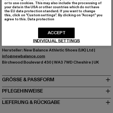
Marke: New Balance
or to use cookies. This may also include the processing of
your data in the USA or other countries which do not have
Kat.: Sweat & Fleece - Hoodies
the EU data protection standard. If you want to change
Farbe: violet
this, click on "Custom settings". By clicking on "Accept" you
agree to this.
Data protection
Hersteller Farbe: grey/violet
Materialzusammensetzung: 65% Baumwolle, 35%
Polyester
ACCEPT
Art.Nr: WT03547-06857
INDIVIDUAL SETTINGS
Hersteller: New Balance Athletic Shoes (UK) Ltd |
info@newbalance.com
Birchwood Boulevard 430 | WA3 7WD Cheshire | UK
GRÖSSE & PASSFORM
PFLEGEHINWEISE
LIEFERUNG & RÜCKGABE