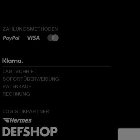
ZAHLUNGSMETHODEN
LASTSCHRIFT
SOFORTÜBERWEISUNG
RATENKAUF
RECHNUNG
LOGISTIKPARTNER