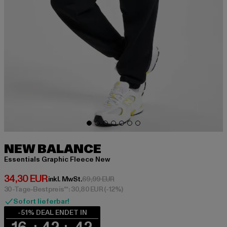
NEW BALANCE
Essentials Graphic Fleece New
Derzeitiger Preis: 34,30 EUR
34,30 EUR
Aktionspreis: 69,99 EUR
inkl. MwSt.
69,99 EUR
30-Tage-Bestpreis**: 30,80 EUR
(-12%)
Sofort lieferbar!
-51% DEAL ENDET IN