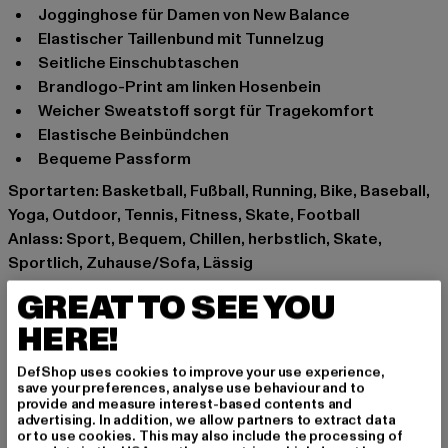
Jogginghose für Damen von New Balance
Elastischer Taillenbund mit Tunnelzug
Seitliche Einschubtaschen
Brandlogo-Print am linken Hosenbein
Weicher Sweatstoff sorgt für Tragekomfort
Elastische Beinbündchen
Bequeme Passform
Sportarten: Basketball, Fußball, Running, Bike, Baseball,
Yoga, Outdoor, Tennis, Fitness, Skate, Football
Anlass: Sport, Bequem, Chillen, herbstlich, Skate,
Sportlich, Zuhause/Sofa, Lässig
Funktionalität: Keine
GREAT TO SEE YOU
Verschlussarten: Band zum Binden
HERE!
Muster: Unifarben
Waschung: Unwashed
DefShop uses cookies to improve your use experience,
Details: Brandlogo
save your preferences, analyse use behaviour and to
provide and measure interest-based contents and
Schnitt: Locker
advertising. In addition, we allow partners to extract data
Marke: New Balance
or to use cookies. This may also include the processing of