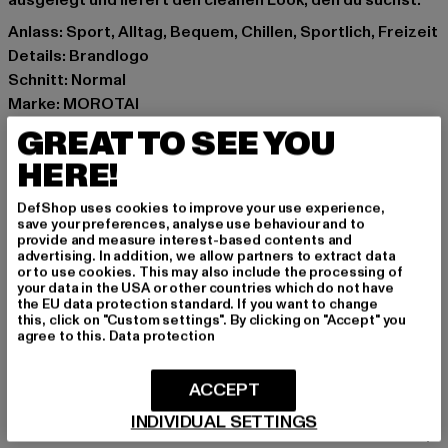
ausgelegt und liefert den cleanen Look, den du suchst.
Anlass: Sport, Alltag, Bequem, Chillen, Sportlich, Freizeit
Details: Brandlogo
Schnitt: Normal
Marke: MOROTAI
Kat.: T-Shirts
GREAT TO SEE YOU
Farbe: grau
HERE!
Hersteller Farbe: light grey
Materialzusammensetzung: 100% Polyester
DefShop uses cookies to improve your use experience,
Art.Nr: M222T101-03043
save your preferences, analyse use behaviour and to
provide and measure interest-based contents and
advertising. In addition, we allow partners to extract data
Hersteller: ASUKA APPAREL GmbH |
or to use cookies. This may also include the processing of
your data in the USA or other countries which do not have
support@morotai.com
the EU data protection standard. If you want to change
Seeweg 5 | 23777 Heringsdorf | DE
this, click on "Custom settings". By clicking on "Accept" you
agree to this.
Data protection
GRÖSSE & PASSFORM
ACCEPT
INDIVIDUAL SETTINGS
PFLEGEHINWEISE