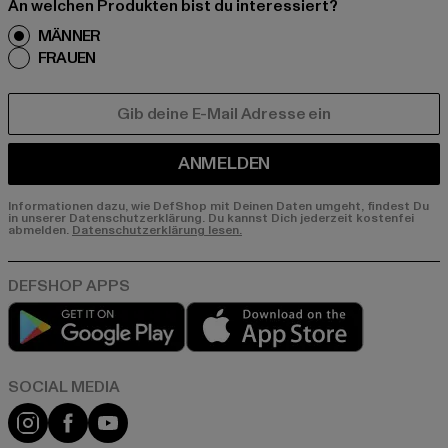
An welchen Produkten bist du interessiert?
MÄNNER
FRAUEN
E-MAIL
ANMELDEN
Informationen dazu, wie DefShop mit Deinen Daten umgeht, findest Du
in unserer Datenschutzerklärung. Du kannst Dich jederzeit kostenfei
abmelden.
Datenschutzerklärung lesen.
Play market
App store
Instagram
Facebook
YouTube