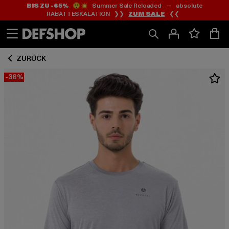
BIS ZU -65%
😲💥 Summer Sale Reloaded — absolute
Zum
Zum
RABATTESKALATION ❯❯
ZUM SALE
❮❮
Inhalt
Fußzeile
springen
springen
ZURÜCK
-36%