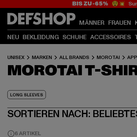
BIS ZU -65%
😲💥 Sum
MÄNNER
FRAUEN
NEU
BEKLEIDUNG
SCHUHE
ACCESSOIRES
UNISEX
MARKEN
ALL BRANDS
MOROTAI
APP
MOROTAI T-SHI
LONG SLEEVES
SORTIEREN NACH:
BELIEBTE
6 ARTIKEL