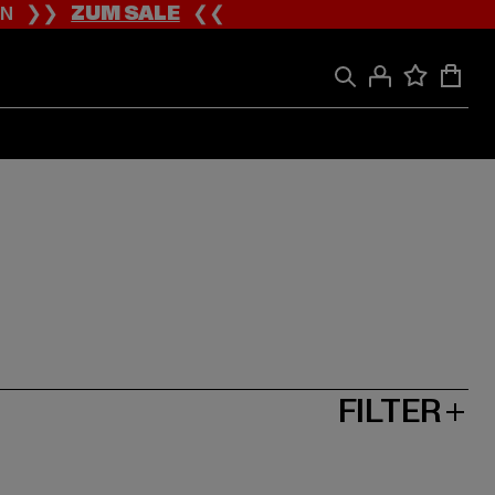
ION ❯❯
ZUM SALE
❮❮
FILTER