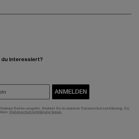
 du interessiert?
ANMELDEN
Deinen Daten umgeht, findest Du in unserer Datenschutzerklärung. Du
lden.
Datenschutzerklärung lesen.