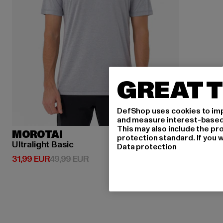
GREAT T
DefShop uses cookies to imp
and measure interest-based c
This may also include the pr
MOROTAI
protection standard. If you w
Ultralight Basic
Data protection
Derzeitiger Preis: 31,99 EUR
Aktionspreis: 49,99 EUR
31,99 EUR
49,99 EUR