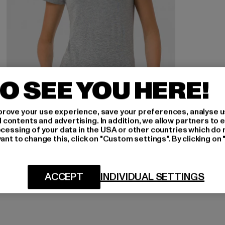
O SEE YOU HERE!
rove your use experience, save your preferences, analyse u
ontents and advertising. In addition, we allow partners to e
ocessing of your data in the USA or other countries which do 
MOROTAI
ant to change this, click on "Custom settings". By clicking on 
Brand Basic
Derzeitiger Preis: 23,09 EUR
Aktionspreis: 34,99 EUR
23,09 EUR
34,99 EUR
ACCEPT
INDIVIDUAL SETTINGS