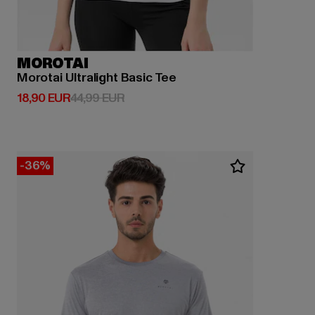
MOROTAI
Morotai Ultralight Basic Tee
Derzeitiger Preis: 18,90 EUR
Aktionspreis: 44,99 EUR
18,90 EUR
44,99 EUR
-36%