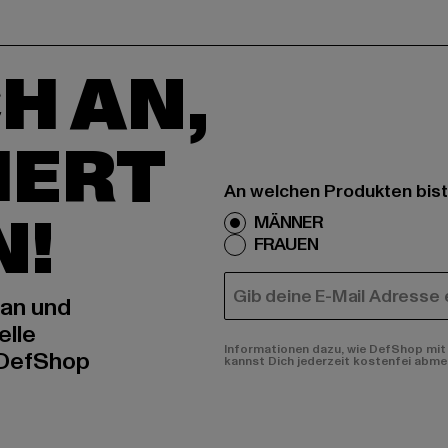
H AN,
IERT
An welchen Produkten bist
N!
MÄNNER
FRAUEN
E-MAIL
 an und
elle
Informationen dazu, wie DefShop mit 
 DefShop
kannst Dich jederzeit kostenfei abme