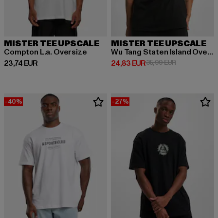
MISTER TEE UPSCALE
MISTER TEE UPSCALE
Compton L.a. Oversize
Wu Tang Staten Island Oversize
Derzeitiger Preis: 23,74 EUR
Derzeitiger Preis: 24,83 EUR
Aktionspreis:
23,74 EUR
24,83 EUR
35,99 EUR
-40%
-27%