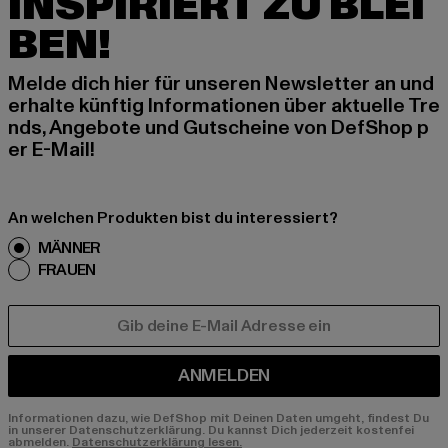
INSPIRIERT ZU BLEI
BEN!
Melde dich hier für unseren Newsletter an und
erhalte künftig Informationen über aktuelle Tre
nds, Angebote und Gutscheine von DefShop p
er E-Mail!
An welchen Produkten bist du interessiert?
MÄNNER
FRAUEN
E-MAIL
ANMELDEN
Informationen dazu, wie DefShop mit Deinen Daten umgeht, findest Du
in unserer Datenschutzerklärung. Du kannst Dich jederzeit kostenfei
abmelden.
Datenschutzerklärung lesen.