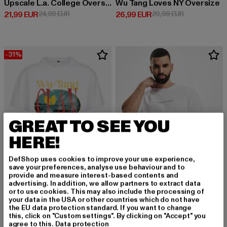
Upscale L.a. College Oversize
Wu Tang Loves NY Oversize
Derzeitiger Preis: 21,99 EUR
Aktionspreis: 24,99 EUR
Derzeitiger Preis: 26,99 EUR
Aktionspreis:
21,99 EUR
24,99 EUR
26,99 EUR
29,99 EUR
-31%
GREAT TO SEE YOU
HERE!
DefShop uses cookies to improve your use experience,
save your preferences, analyse use behaviour and to
provide and measure interest-based contents and
advertising. In addition, we allow partners to extract data
or to use cookies. This may also include the processing of
MISTER TEE UPSCALE
MISTER TEE UPSCALE
your data in the USA or other countries which do not have
Wu Tang Staten Island Oversize
We Dream In Colors Oversize
the EU data protection standard. If you want to change
Derzeitiger Preis: 24,83 EUR
Aktionspreis: 35,99 EUR
Derzeitiger Preis: 23,74 EUR
24,83 EUR
35,99 EUR
23,74 EUR
this, click on "Custom settings". By clicking on "Accept" you
agree to this.
Data protection