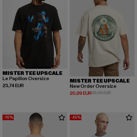
MISTER TEE UPSCALE
Le Papillon Oversize
MISTER TEE UPSCALE
Derzeitiger Preis: 23,74 EUR
23,74 EUR
New Order Oversize
Derzeitiger Preis: 20,99 EUR
Aktionspreis:
20,99 EUR
29,99 EUR
-16%
-45%