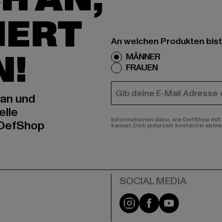
IERT
An welchen Produkten bist
N!
MÄNNER
FRAUEN
E-MAIL
 an und
elle
Informationen dazu, wie DefShop mit 
 DefShop
kannst Dich jederzeit kostenfei abme
e
Instagram
Facebook
YouTube