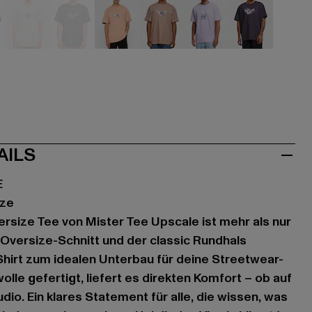
u
grau
grau
orange
rosa
violet
violet
AILS
E
ize
ersize Tee von Mister Tee Upscale ist mehr als nur
e Oversize-Schnitt und der classic Rundhals
hirt zum idealen Unterbau für deine Streetwear-
lle gefertigt, liefert es direkten Komfort – ob auf
io. Ein klares Statement für alle, die wissen, was