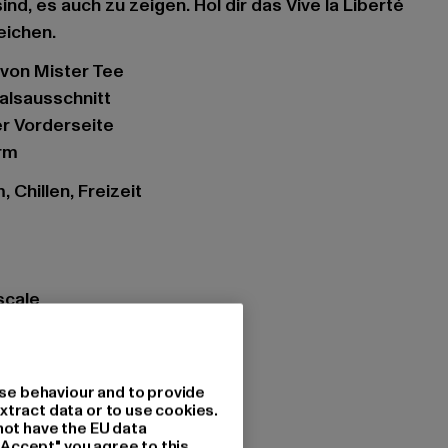
ind, es auch zu zeigen. Hol dir das Vive la Liberté
eichen.
t von Mister Tee
halsausschnitt
der Vorderseite
rm
 Chillen, Freizeit
scale
e
se behaviour and to provide
tzung: 100% Baumwolle
xtract data or to use cookies.
not have the EU data
"Accept" you agree to this.