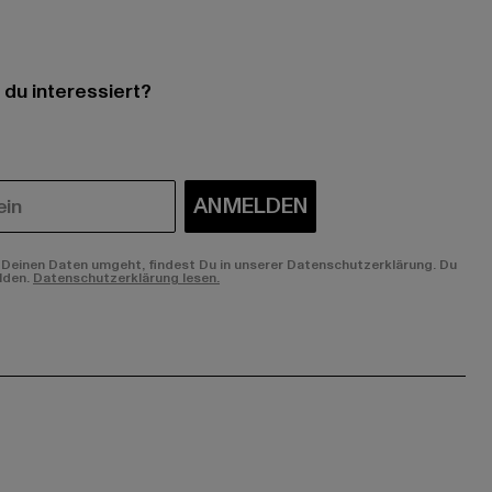
 du interessiert?
ANMELDEN
Deinen Daten umgeht, findest Du in unserer Datenschutzerklärung. Du
lden.
Datenschutzerklärung lesen.