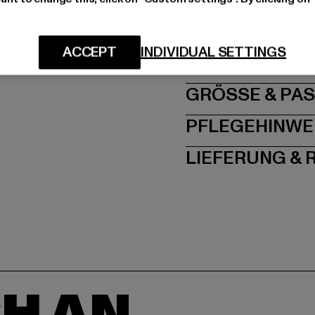
Hersteller: TB Intern
Dr.-Robert-Murjahn-S
ACCEPT
INDIVIDUAL SETTINGS
GRÖSSE 
PFLEGEHINWE
LIEFERUNG &
H AN,