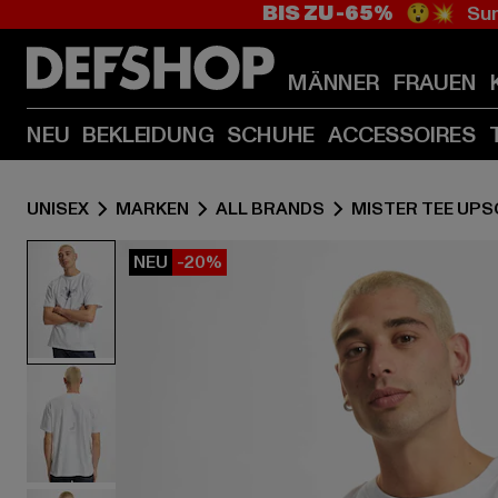
BIS ZU -65%
😲💥 Sum
MÄNNER
FRAUEN
NEU
BEKLEIDUNG
SCHUHE
ACCESSOIRES
UNISEX
MARKEN
ALL BRANDS
MISTER TEE UPS
NEU
-20%