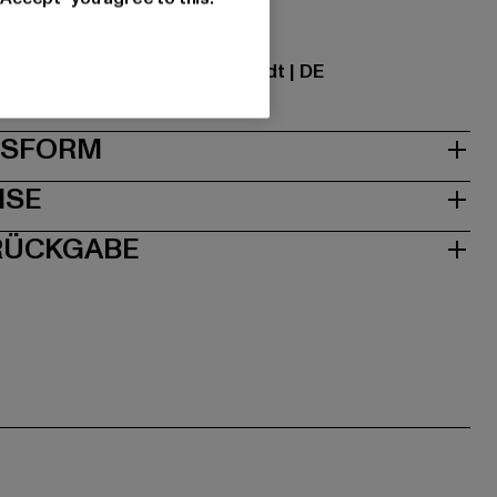
ational GmbH |
info@tbint.de
traße 7 | 64372 Ober-Ramstadt | DE
& PASSFORM
ISE
 RÜCKGABE