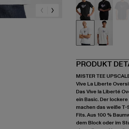
schwarz
schwarz
bla
weiß
weiß
PRODUKT DET
MISTER TEE UPSCAL
Vive La Liberte Overs
Das Vive la Liberté Ov
ein Basic. Der locker
machen das weiße T-S
Fits. Aus 100 % Baumwo
dem Block oder im Stud