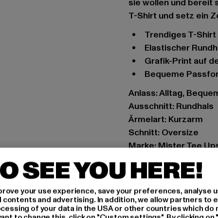
sie wollen und bereit s
T-Shirt und setz ein Z
Trendiges T-Shir
Elastischer Rund
Grafik-Print auf 
Bequeme Passfo
Anlass: Alltag, Bequem,
Ausschnitt: Rundhals
Ärmelart: Kurzarm
Schnitt: Oversize
Marke: Mister Tee Up
Kat.: T-Shirts
O SEE YOU HERE!
Farbe: weiß
Hersteller Farbe: whit
rove your use experience, save your preferences, analyse u
Materialzusammense
ontents and advertising. In addition, we allow partners to e
ocessing of your data in the USA or other countries which do 
Art.Nr: MT1977-00220
ant to change this, click on "Custom settings". By clicking on 