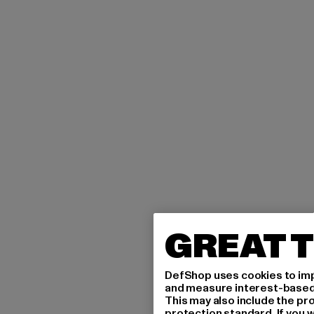
GREAT T
DefShop uses cookies to imp
and measure interest-based c
This may also include the pr
protection standard. If you w