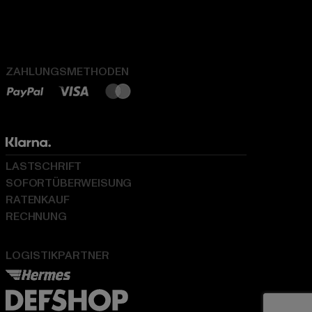
ZAHLUNGSMETHODEN
LASTSCHRIFT
SOFORTÜBERWEISUNG
RATENKAUF
RECHNUNG
LOGISTIKPARTNER