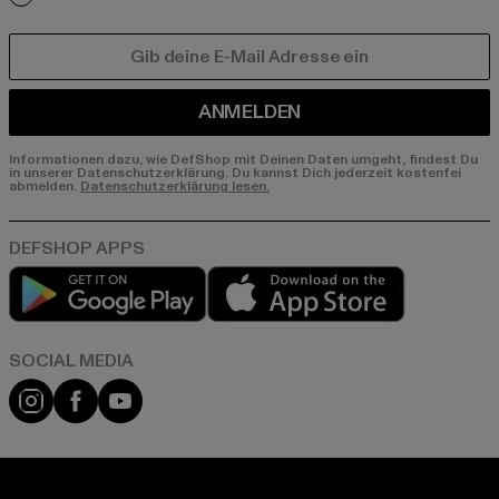
E-MAIL
ANMELDEN
Informationen dazu, wie DefShop mit Deinen Daten umgeht, findest Du
in unserer Datenschutzerklärung. Du kannst Dich jederzeit kostenfei
abmelden.
Datenschutzerklärung lesen.
Play market
App store
Instagram
Facebook
YouTube