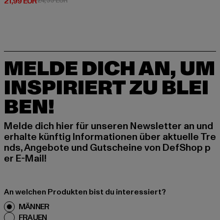
Derzeitiger Preis: 21,99 EUR
21,99 EUR
24,99 EUR
MELDE DICH AN, UM
INSPIRIERT ZU BLEI
BEN!
Melde dich hier für unseren Newsletter an und
erhalte künftig Informationen über aktuelle Tre
nds, Angebote und Gutscheine von DefShop p
er E-Mail!
An welchen Produkten bist du interessiert?
MÄNNER
FRAUEN