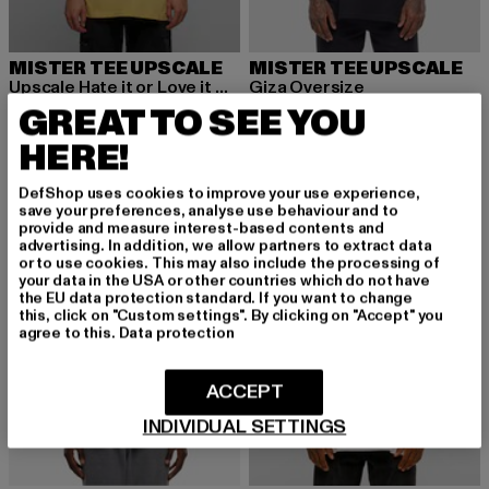
MISTER TEE UPSCALE
MISTER TEE UPSCALE
Upscale Hate it or Love it Oversize
Giza Oversize
Derzeitiger Preis: 23,09 EUR
Aktionspreis: 29,99 EUR
Derzeitiger Preis: 17,09 EUR
Aktionspreis: 
GREAT TO SEE YOU
23,09 EUR
29,99 EUR
17,09 EUR
29,99 EUR
HERE!
DefShop uses cookies to improve your use experience,
-57%
-26%
save your preferences, analyse use behaviour and to
provide and measure interest-based contents and
advertising. In addition, we allow partners to extract data
or to use cookies. This may also include the processing of
your data in the USA or other countries which do not have
the EU data protection standard. If you want to change
this, click on "Custom settings". By clicking on "Accept" you
agree to this.
Data protection
ACCEPT
INDIVIDUAL SETTINGS