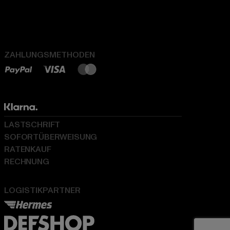
ZAHLUNGSMETHODEN
LASTSCHRIFT
SOFORTÜBERWEISUNG
RATENKAUF
RECHNUNG
LOGISTIKPARTNER