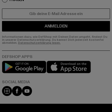
E-MAIL
ANMELDEN
Informationen dazu, wie DefShop mit Deinen Daten umgeht, findest Du
in unserer Datenschutzerklärung. Du kannst Dich jederzeit kostenfei
abmelden.
Datenschutzerklärung lesen.
Play market
App store
Instagram
Facebook
YouTube