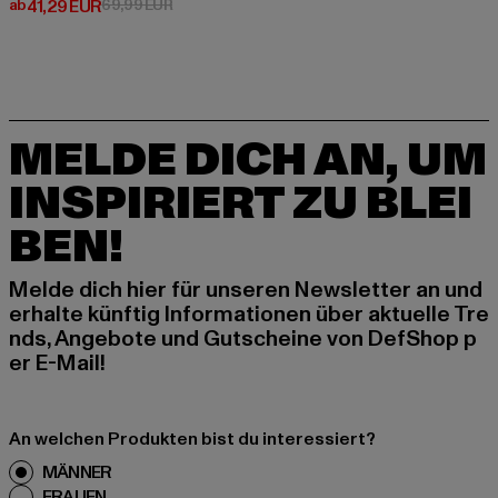
Derzeitiger Preis: ab 41,29 EUR
Aktionspreis: 69,99 EUR
ab
41,29 EUR
69,99 EUR
MELDE DICH AN, UM
INSPIRIERT ZU BLEI
BEN!
Melde dich hier für unseren Newsletter an und
erhalte künftig Informationen über aktuelle Tre
nds, Angebote und Gutscheine von DefShop p
er E-Mail!
An welchen Produkten bist du interessiert?
MÄNNER
FRAUEN