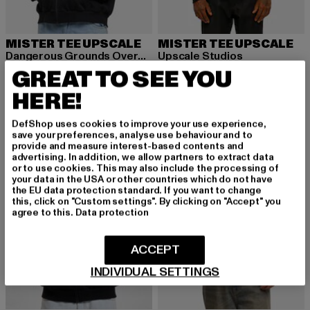
MISTER TEE UPSCALE
MISTER TEE UPSCALE
Dangerous Grounds Oversize Zip Hoody
Upscale Studios
Derzeitiger Preis: 40,79 EUR
Aktionspreis: 79,99 EUR
Derzeitiger Preis: 43,99 EUR
Aktionspreis:
GREAT TO SEE YOU
40,79 EUR
79,99 EUR
43,99 EUR
79,99 EUR
HERE!
DefShop uses cookies to improve your use experience,
-60%
-18%
save your preferences, analyse use behaviour and to
provide and measure interest-based contents and
advertising. In addition, we allow partners to extract data
or to use cookies. This may also include the processing of
your data in the USA or other countries which do not have
the EU data protection standard. If you want to change
this, click on "Custom settings". By clicking on "Accept" you
agree to this.
Data protection
ACCEPT
INDIVIDUAL SETTINGS