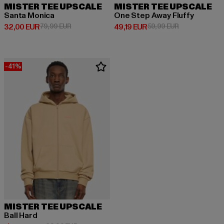
MISTER TEE UPSCALE
MISTER TEE UPSCALE
Santa Monica
One Step Away Fluffy
Derzeitiger Preis: 32,00 EUR
Aktionspreis: 79,99 EUR
Derzeitiger Preis: 49,19 EUR
Aktionspreis: 
32,00 EUR
79,99 EUR
49,19 EUR
59,99 EUR
-41%
MISTER TEE UPSCALE
Ball Hard