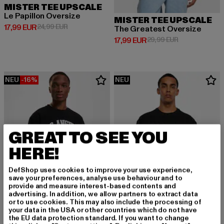
MISTER TEE UPSCALE
Le Papillon Oversize
MISTER TEE UPSCALE
Derzeitiger Preis: 17,99 EUR
Aktionspreis: 24,99 EUR
17,99 EUR
24,99 EUR
The Greatest Oversize
Derzeitiger Preis: 17,99 EUR
Aktionspreis: 
17,99 EUR
29,99 EUR
NEU
-16%
NEU
GREAT TO SEE YOU
HERE!
DefShop uses cookies to improve your use experience,
save your preferences, analyse use behaviour and to
provide and measure interest-based contents and
advertising. In addition, we allow partners to extract data
or to use cookies. This may also include the processing of
your data in the USA or other countries which do not have
the EU data protection standard. If you want to change
MISTER TEE UPSCALE
MISTER TEE UPSCALE