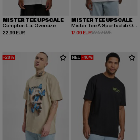
MISTER TEE UPSCALE
MISTER TEE UPSCALE
Compton L.a. Oversize
Mister Tee A Sportsclub Oversize Tee
Derzeitiger Preis: 22,99 EUR
Derzeitiger Preis: 17,09 EUR
Aktionspreis: 
22,99 EUR
17,09 EUR
29,99 EUR
-28%
NEU
-40%