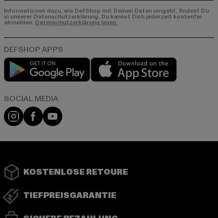
Informationen dazu, wie DefShop mit Deinen Daten umgeht, findest Du
in unserer Datenschutzerklärung. Du kannst Dich jederzeit kostenfei
abmelden.
Datenschutzerklärung lesen.
Play market
App store
Instagram
Facebook
YouTube
KOSTENLOSE RETOURE
TIEFPREISGARANTIE