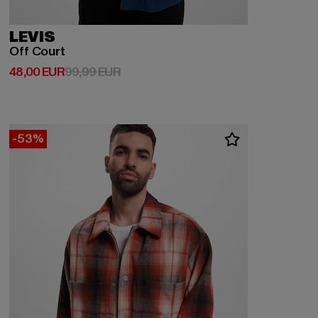
LEVIS
Off Court
Derzeitiger Preis: 48,00 EUR
Aktionspreis: 99,99 EUR
48,00 EUR
99,99 EUR
-53%