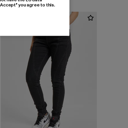
"Accept" you agree to this.
-54%