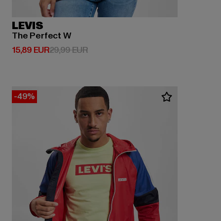
LEVIS
The Perfect W
Derzeitiger Preis: 15,89 EUR
Aktionspreis: 29,99 EUR
15,89 EUR
29,99 EUR
-49%