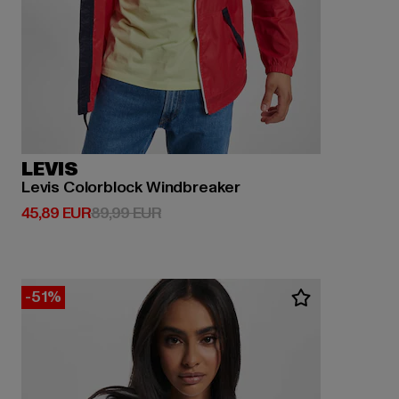
LEVIS
Levis Colorblock Windbreaker
Derzeitiger Preis: 45,89 EUR
Aktionspreis: 89,99 EUR
45,89 EUR
89,99 EUR
-51%