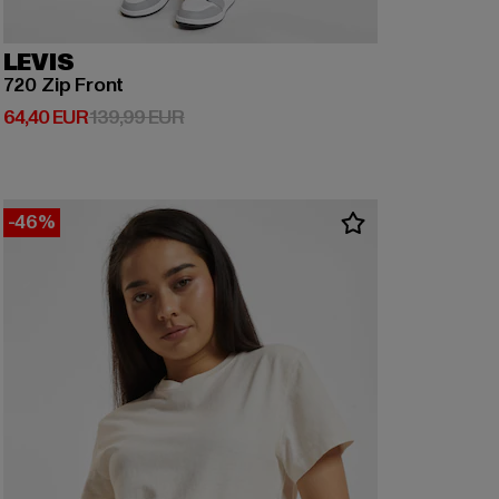
LEVIS
720 Zip Front
Derzeitiger Preis: 64,40 EUR
Aktionspreis: 139,99 EUR
64,40 EUR
139,99 EUR
-46%