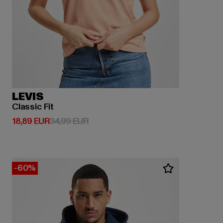
LEVIS
Classic Fit
Derzeitiger Preis: 18,89 EUR
Aktionspreis: 34,99 EUR
18,89 EUR
34,99 EUR
-60%