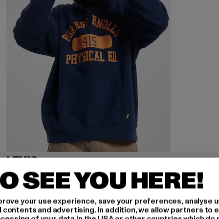
LEVIS
Golden Tab
O SEE YOU HERE!
Derzeitiger Preis: 39,20 EUR
Aktionspreis: 79,99 EUR
39,20 EUR
79,99 EUR
rove your use experience, save your preferences, analyse u
ontents and advertising. In addition, we allow partners to e
ocessing of your data in the USA or other countries which do 