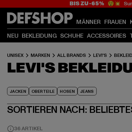
BIS ZU -65%
😲💥 Sum
MÄNNER
FRAUEN
NEU
BEKLEIDUNG
SCHUHE
ACCESSOIRES
UNISEX
MARKEN
ALL BRANDS
LEVI'S
BEKLEI
LEVI'S BEKLEID
JACKEN
OBERTEILE
HOSEN
JEANS
SORTIEREN NACH:
BELIEBTE
36 ARTIKEL