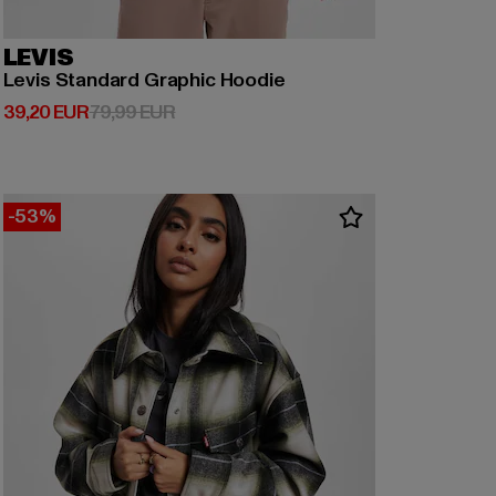
LEVIS
Levis Standard Graphic Hoodie
Derzeitiger Preis: 39,20 EUR
Aktionspreis: 79,99 EUR
39,20 EUR
79,99 EUR
-53%