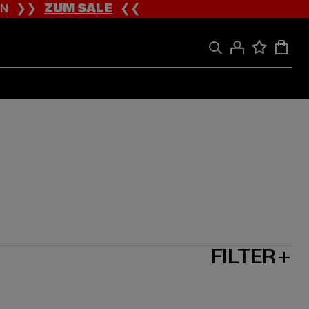
ION ❯❯
ZUM SALE
❮❮
FILTER