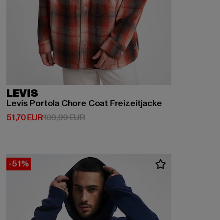
LEVIS
Levis Portola Chore Coat Freizeitjacke
Derzeitiger Preis: 51,70 EUR
Aktionspreis: 109,99 EUR
51,70 EUR
109,99 EUR
-51%