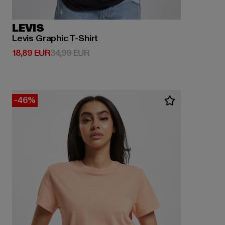
LEVIS
Levis Graphic T-Shirt
Derzeitiger Preis: 18,89 EUR
Aktionspreis: 34,99 EUR
18,89 EUR
34,99 EUR
-46%