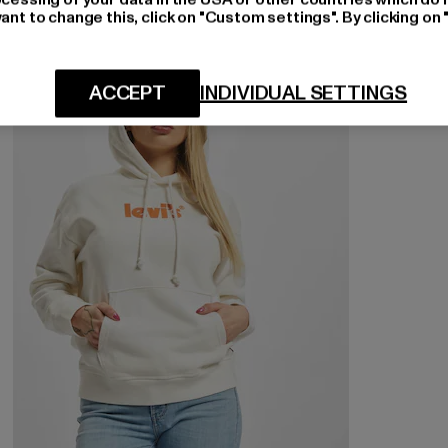
ant to change this, click on "Custom settings". By clicking on 
-51%
ACCEPT
INDIVIDUAL SETTINGS