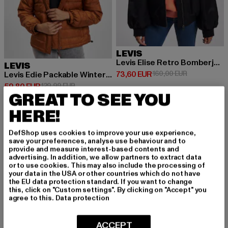
LEVIS
Levis Elise Retro Bomberjacke
LEVIS
Derzeitiger Preis: 73,60 EUR
Aktionspreis
73,60 EUR
160,00 EUR
Levis Edie Packable Winterjacke
Derzeitiger Preis: 59,80 EUR
Aktionspreis: 129,99 EUR
59,80 EUR
129,99 EUR
GREAT TO SEE YOU
HERE!
DefShop uses cookies to improve your use experience,
save your preferences, analyse use behaviour and to
MELDE DICH AN, UM
provide and measure interest-based contents and
advertising. In addition, we allow partners to extract data
or to use cookies. This may also include the processing of
INSPIRIERT ZU BLEI
your data in the USA or other countries which do not have
the EU data protection standard. If you want to change
BEN!
this, click on "Custom settings". By clicking on "Accept" you
agree to this.
Data protection
Melde dich hier für unseren Newsletter an und
ACCEPT
erhalte künftig Informationen über aktuelle Tre