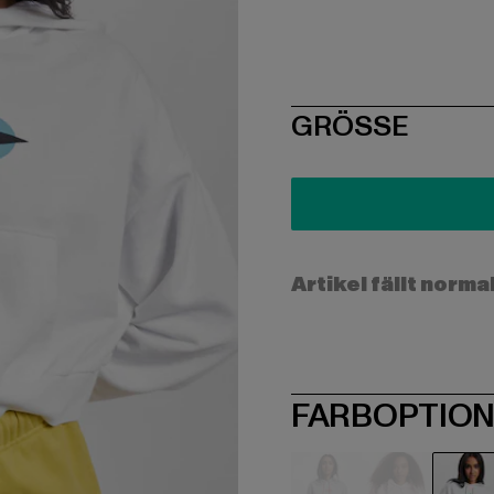
SIZE
GRÖSSE
Artikel fällt norma
FARBOPTIO