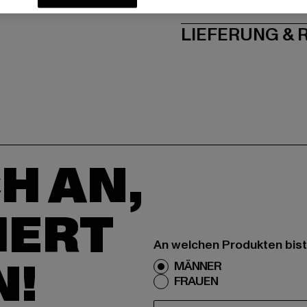
PFLEGEHINWE
LIEFERUNG &
H AN,
IERT
An welchen Produkten bist
N!
MÄNNER
FRAUEN