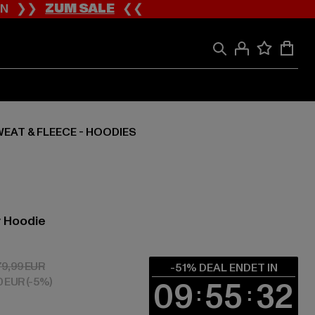
ION ❯❯
ZUM SALE
❮❮
EAT & FLEECE - HOODIES
y Hoodie
 39,20 EUR
Aktionspreis: 79,99 EUR
79,99 EUR
-51% DEAL ENDET IN
60 EUR
(-5%)
09
55
31