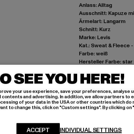
Anlass: Alltag
Ausschnitt: Kapuze m
Ärmelart: Langarm
Schnitt: Kurz
Marke: Levis
Kat.: Sweat & Fleece 
Farbe: weiß
Hersteller Farbe: star
Materialzusammenset
O SEE YOU HERE!
Art.Nr: A2642-09681
rove your use experience, save your preferences, analyse u
Hersteller: Levi Strau
ontents and advertising. In addition, we allow partners to e
Leonardo Da Vincilaan
ocessing of your data in the USA or other countries which do 
ant to change this, click on "Custom settings". By clicking on 
GRÖSSE 
ACCEPT
INDIVIDUAL SETTINGS