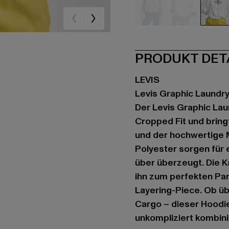
grau
pink
we
PRODUKT DET
LEVIS
Levis Graphic Laundr
Der Levis Graphic La
Cropped Fit und bringt
und der hochwertige 
Polyester sorgen für
über überzeugt. Die 
ihn zum perfekten Par
Layering-Piece. Ob üb
Cargo – dieser Hoodie 
unkompliziert kombini