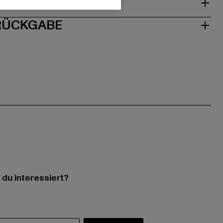
ISE
 RÜCKGABE
 du interessiert?