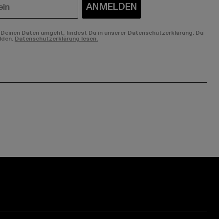
ANMELDEN
Deinen Daten umgeht, findest Du in unserer Datenschutzerklärung. Du
lden.
Datenschutzerklärung lesen.