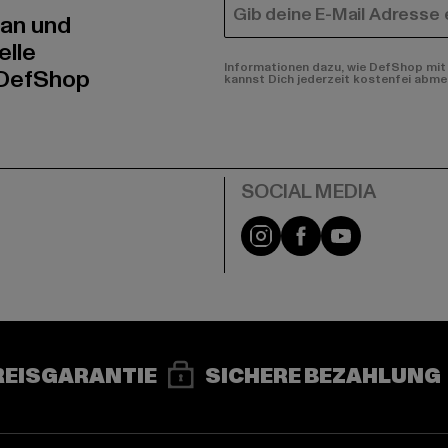
E-MAIL
 an und
elle
Informationen dazu, wie DefShop mit 
 DefShop
kannst Dich jederzeit kostenfei abme
e
Instagram
Facebook
YouTube
REISGARANTIE
SICHERE BEZAHLUNG