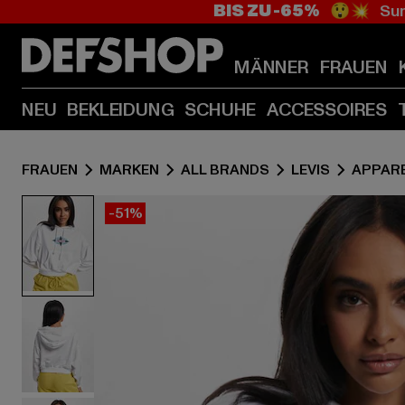
BIS ZU -65%
😲💥 Sum
MÄNNER
FRAUEN
NEU
BEKLEIDUNG
SCHUHE
ACCESSOIRES
FRAUEN
MARKEN
ALL BRANDS
LEVIS
APPAR
-51%