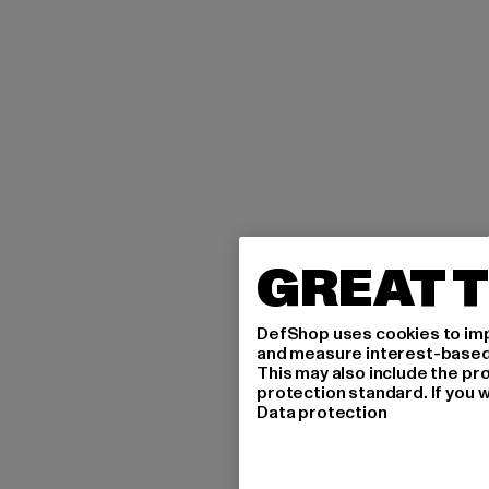
GREAT T
DefShop uses cookies to imp
and measure interest-based c
This may also include the pr
protection standard. If you w
Data protection