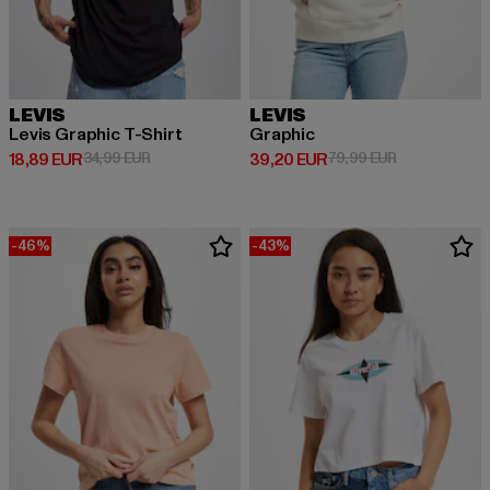
LEVIS
LEVIS
Levis Graphic T-Shirt
Graphic
Derzeitiger Preis: 18,89 EUR
Aktionspreis: 34,99 EUR
Derzeitiger Preis: 39,20 EUR
Aktionspreis:
18,89 EUR
34,99 EUR
39,20 EUR
79,99 EUR
-46%
-43%