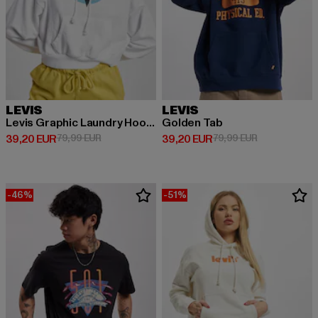
LEVIS
LEVIS
Levis Graphic Laundry Hoodie
Golden Tab
Derzeitiger Preis: 39,20 EUR
Aktionspreis: 79,99 EUR
Derzeitiger Preis: 39,20 EUR
Aktionspreis:
39,20 EUR
79,99 EUR
39,20 EUR
79,99 EUR
-46%
-51%