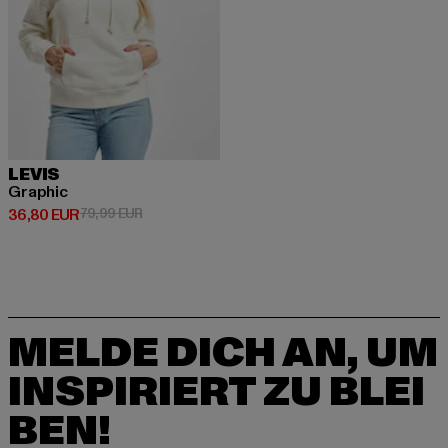
LEVIS
Graphic
Derzeitiger Preis: 36,80 EUR
Aktionspreis: 79,99 EUR
36,80 EUR
79,99 EUR
MELDE DICH AN, UM
INSPIRIERT ZU BLEI
BEN!