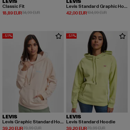
LEVIS
LEVIS
Classic Fit
Levis Standard Graphic Hoodie
Derzeitiger Preis: 18,89 EUR
Aktionspreis: 34,99 EUR
Derzeitiger Preis: 42,00 EUR
Aktionspreis
18,89 EUR
34,99 EUR
42,00 EUR
104,99 EUR
-51%
-51%
LEVIS
LEVIS
Levis Graphic Standard Hoodie
Levis Standard Hoodie
Derzeitiger Preis: 39,20 EUR
Aktionspreis: 79,99 EUR
Derzeitiger Preis: 39,20 EUR
Aktionspreis:
39,20 EUR
79,99 EUR
39,20 EUR
79,99 EUR