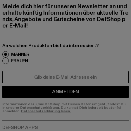
Melde dich hier für unseren Newsletter an und
erhalte künftig Informationen über aktuelle Tre
nds, Angebote und Gutscheine von DefShop p
er E-Mail!
An welchen Produkten bist du interessiert?
MÄNNER
FRAUEN
E-MAIL
ANMELDEN
Informationen dazu, wie DefShop mit Deinen Daten umgeht, findest Du
in unserer Datenschutzerklärung. Du kannst Dich jederzeit kostenfei
abmelden.
Datenschutzerklärung lesen.