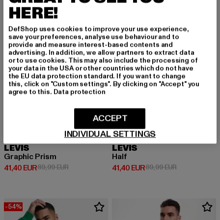
HERE!
-54%
-54%
DefShop uses cookies to improve your use experience,
save your preferences, analyse use behaviour and to
provide and measure interest-based contents and
advertising. In addition, we allow partners to extract data
or to use cookies. This may also include the processing of
your data in the USA or other countries which do not have
the EU data protection standard. If you want to change
this, click on "Custom settings". By clicking on "Accept" you
agree to this.
Data protection
ACCEPT
INDIVIDUAL SETTINGS
LEVIS
LEVIS
Graphic Prism
Half
Derzeitiger Preis: 41,40 EUR
Aktionspreis: 89,99 EUR
Derzeitiger Preis: 41,40 EUR
Aktionspreis:
41,40 EUR
89,99 EUR
41,40 EUR
89,99 EUR
-54%