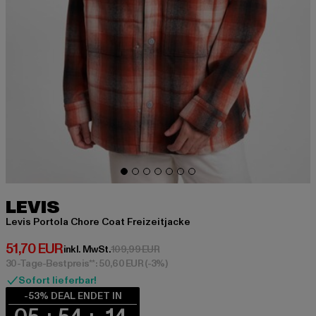
LEVIS
Levis Portola Chore Coat Freizeitjacke
Derzeitiger Preis: 51,70 EUR
51,70 EUR
Aktionspreis: 109,99 EUR
inkl. MwSt.
109,99 EUR
30-Tage-Bestpreis**: 50,60 EUR
(-3%)
Sofort lieferbar!
-53% DEAL ENDET IN