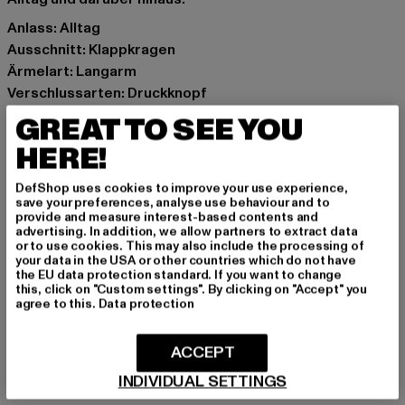
Anlass: Alltag
Ausschnitt: Klappkragen
Ärmelart: Langarm
Verschlussarten: Druckknopf
Marke: Levis
GREAT TO SEE YOU
Kat.: Übergangsjacken
HERE!
Farbe: rot
Hersteller Farbe: anatase picante
DefShop uses cookies to improve your use experience,
Materialzusammensetzung: 70% Baumwolle, 30% Hanf
save your preferences, analyse use behaviour and to
provide and measure interest-based contents and
Art.Nr: A0681-09726
advertising. In addition, we allow partners to extract data
or to use cookies. This may also include the processing of
your data in the USA or other countries which do not have
Hersteller: Levi Strauss & Co. BV |
privacy@levi.com
the EU data protection standard. If you want to change
Leonardo Da Vincilaan 19 | 1831 Diegem | BE
this, click on "Custom settings". By clicking on "Accept" you
agree to this.
Data protection
GRÖSSE & PASSFORM
ACCEPT
INDIVIDUAL SETTINGS
PFLEGEHINWEISE