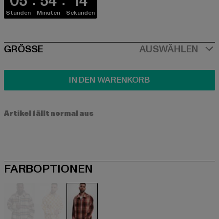
05
54
13
Stunden
Minuten
Sekunden
SIZE
GRÖSSE
AUSWÄHLEN
IN DEN WARENKORB
Artikel fällt normal aus
FARBOPTIONEN