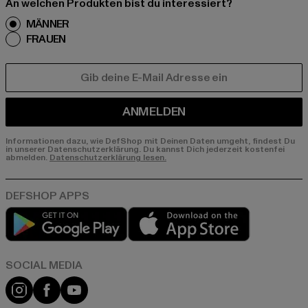
An welchen Produkten bist du interessiert?
MÄNNER
FRAUEN
E-MAIL
ANMELDEN
Informationen dazu, wie DefShop mit Deinen Daten umgeht, findest Du
in unserer Datenschutzerklärung. Du kannst Dich jederzeit kostenfei
abmelden.
Datenschutzerklärung lesen.
Play market
App store
Instagram
Facebook
YouTube