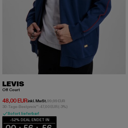
LEVIS
Off Court
Derzeitiger Preis: 48,00 EUR
48,00 EUR
Aktionspreis: 99,99 EUR
inkl. MwSt.
99,99 EUR
30-Tage-Bestpreis**: 47,00 EUR
(-3%)
Sofort lieferbar!
-52% DEAL ENDET IN