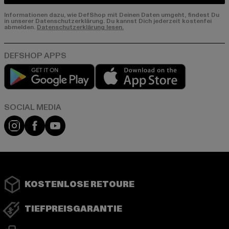
Informationen dazu, wie DefShop mit Deinen Daten umgeht, findest Du
in unserer Datenschutzerklärung. Du kannst Dich jederzeit kostenfei
abmelden.
Datenschutzerklärung lesen.
Play market
App store
Instagram
Facebook
YouTube
KOSTENLOSE RETOURE
TIEFPREISGARANTIE