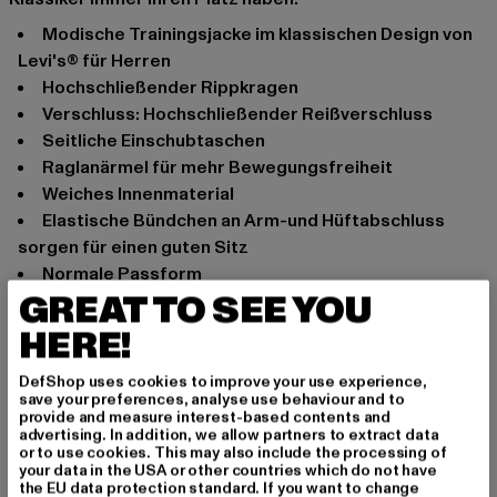
Modische Trainingsjacke im klassischen Design von
Levi's® für Herren
Hochschließender Rippkragen
Verschluss: Hochschließender Reißverschluss
Seitliche Einschubtaschen
Raglanärmel für mehr Bewegungsfreiheit
Weiches Innenmaterial
Elastische Bündchen an Arm-und Hüftabschluss
sorgen für einen guten Sitz
Normale Passform
GREAT TO SEE YOU
Anlass: Alltag
HERE!
Ausschnitt: Stehkragen
Ärmelart: Langarm
DefShop uses cookies to improve your use experience,
Verschlussarten: Reißverschluss
save your preferences, analyse use behaviour and to
Marke: Levis
provide and measure interest-based contents and
advertising. In addition, we allow partners to extract data
Kat.: Übergangsjacken
or to use cookies. This may also include the processing of
Farbe: blau
your data in the USA or other countries which do not have
the EU data protection standard. If you want to change
Hersteller Farbe: medieval blue