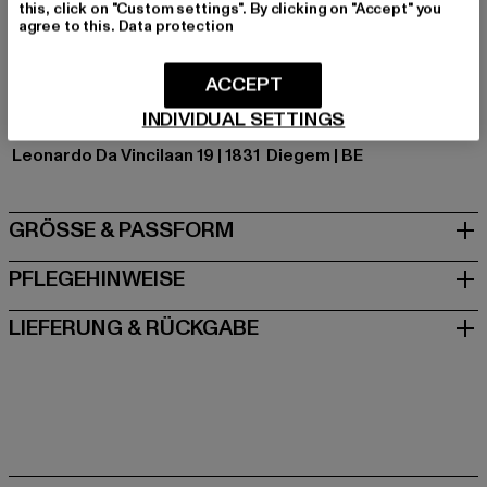
this, click on "Custom settings". By clicking on "Accept" you
Materialzusammensetzung: 81% Baumwolle, 11%
agree to this.
Data protection
Polyester, 8% Elasthan
Art.Nr: A4904-08855
ACCEPT
INDIVIDUAL SETTINGS
Hersteller: Levi Strauss & Co. BV |
privacy@levi.com
Leonardo Da Vincilaan 19 | 1831 Diegem | BE
GRÖSSE & PASSFORM
PFLEGEHINWEISE
LIEFERUNG & RÜCKGABE