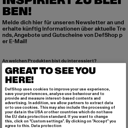
INSPIRIERT ZU BLEI
BEN!
Melde dich hier für unseren Newsletter an und
erhalte künftig Informationen über aktuelle Tre
nds, Angebote und Gutscheine von DefShop p
er E-Mail!
An welchen Produkten bist du interessiert?
GREAT TO SEE YOU
MÄNNER
FRAUEN
HERE!
DefShop uses cookies to improve your use experience,
E-MAIL
save your preferences, analyse use behaviour and to
provide and measure interest-based contents and
advertising. In addition, we allow partners to extract data
ANMELDEN
or to use cookies. This may also include the processing of
your data in the USA or other countries which do not have
the EU data protection standard. If you want to change
Informationen dazu, wie DefShop mit Deinen Daten umgeht, findest Du
this, click on "Custom settings". By clicking on "Accept" you
in unserer Datenschutzerklärung. Du kannst Dich jederzeit kostenfei
abmelden.
Datenschutzerklärung lesen.
agree to this.
Data protection