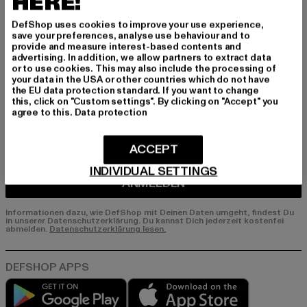
HERE!
nds, Angebote und Gutscheine von DefShop p
DefShop uses cookies to improve your use experience,
er E-Mail!
save your preferences, analyse use behaviour and to
provide and measure interest-based contents and
advertising. In addition, we allow partners to extract data
or to use cookies. This may also include the processing of
An welchen Produkten bist du interessiert?
your data in the USA or other countries which do not have
the EU data protection standard. If you want to change
MÄNNER
this, click on "Custom settings". By clicking on "Accept" you
FRAUEN
agree to this.
Data protection
ACCEPT
E-MAIL
INDIVIDUAL SETTINGS
ANMELDEN
Informationen dazu, wie DefShop mit Deinen Daten umgeht, findest Du
in unserer Datenschutzerklärung. Du kannst Dich jederzeit kostenfei
abmelden.
Datenschutzerklärung lesen.
Play market
App store