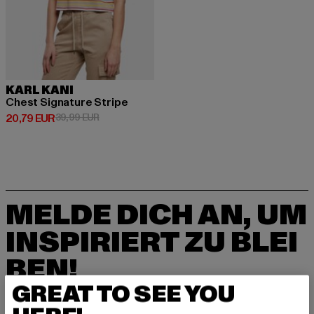
KARL KANI
Chest Signature Stripe
Derzeitiger Preis: 20,79 EUR
Aktionspreis: 39,99 EUR
20,79 EUR
39,99 EUR
MELDE DICH AN, UM
INSPIRIERT ZU BLEI
BEN!
GREAT TO SEE YOU
Melde dich hier für unseren Newsletter an und
erhalte künftig Informationen über aktuelle Tre