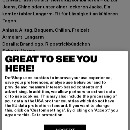
Schwarz lässt es sich vielseitig kombinieren – ob zur
Jeans, Chino oder unter einer lockeren Jacke. Ein
komfortabler Langarm-Fit für Lässigkeit an kühleren
Tagen.
Anlass: Alltag, Bequem, Chillen, Freizeit
Ärmelart: Langarm
Details: Brandlogo, Rippstrickbündchen
Schnitt: Normal
GREAT TO SEE YOU
Marke: Karl Kani
Kat.: Polo Shirts
HERE!
Farbe: schwarz
DefShop uses cookies to improve your use experience,
Hersteller Farbe: black
save your preferences, analyse use behaviour and to
Materialzusammensetzung: 60% Baumwolle, 40%
provide and measure interest-based contents and
advertising. In addition, we allow partners to extract data
Polyacryl
or to use cookies. This may also include the processing of
Art.Nr: PD00007590-00007
your data in the USA or other countries which do not have
the EU data protection standard. If you want to change
this, click on "Custom settings". By clicking on "Accept" you
Hersteller: Urban Styles Agency GmbH & Co. KG |
agree to this.
Data protection
agentur@urbanstylesagency.com
Schanzenstraße 41 | 51063 Köln | DE