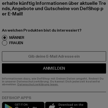
erhalte künftig Informationen über aktuelle Tre
nds, Angebote und Gutscheine von DefShop p
er E-Mail!
An welchen Produkten bist du interessiert?
MÄNNER
FRAUEN
E-MAIL
ANMELDEN
Informationen dazu, wie DefShop mit Deinen Daten umgeht, findest Du
in unserer Datenschutzerklärung. Du kannst Dich jederzeit kostenfei
abmelden.
Datenschutzerklärung lesen.
Play market
App store