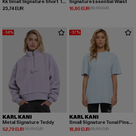
Kk Small Signature Short Tall
Signature Essential Waist
Derzeitiger Preis: 23,74 EUR
Derzeitiger Preis: 16,80 EUR
Aktionspreis: 
23,74 EUR
16,80 EUR
39,99 EUR
-34%
-37%
KARL KANI
KARL KANI
Metal Signature Teddy
Small Signature Tonal Pinstripe Oversized
Derzeitiger Preis: 52,79 EUR
Aktionspreis: 79,99 EUR
Derzeitiger Preis: 18,89 EUR
Aktionspreis: 
52,79 EUR
79,99 EUR
18,89 EUR
29,99 EUR