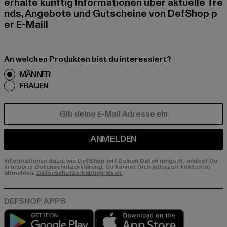
erhalte künftig Informationen über aktuelle Tre
nds, Angebote und Gutscheine von DefShop p
er E-Mail!
An welchen Produkten bist du interessiert?
MÄNNER
FRAUEN
E-MAIL
ANMELDEN
Informationen dazu, wie DefShop mit Deinen Daten umgeht, findest Du
in unserer Datenschutzerklärung. Du kannst Dich jederzeit kostenfei
abmelden.
Datenschutzerklärung lesen.
Play market
App store