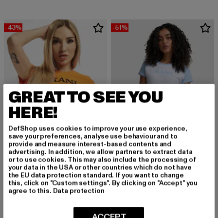
-43%
-51%
GREAT TO SEE YOU
HERE!
DefShop uses cookies to improve your use experience,
save your preferences, analyse use behaviour and to
provide and measure interest-based contents and
advertising. In addition, we allow partners to extract data
or to use cookies. This may also include the processing of
KARL KANI
KARL KANI
your data in the USA or other countries which do not have
Retro Short
Retro Tiny
the EU data protection standard. If you want to change
Derzeitiger Preis: 17,09 EUR
Aktionspreis: 29,99 EUR
Derzeitiger Preis: 17,15 EUR
Aktionspreis: 3
17,09 EUR
29,99 EUR
17,15 EUR
34,99 EUR
this, click on "Custom settings". By clicking on "Accept" you
agree to this.
Data protection
ACCEPT