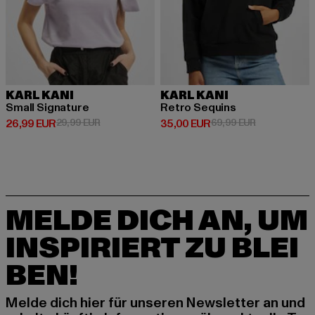
KARL KANI
KARL KANI
Small Signature
Retro Sequins
Derzeitiger Preis: 26,99 EUR
Aktionspreis: 29,99 EUR
Derzeitiger Preis: 35,00 EUR
Aktionspreis:
26,99 EUR
29,99 EUR
35,00 EUR
69,99 EUR
MELDE DICH AN, UM
INSPIRIERT ZU BLEI
BEN!
Melde dich hier für unseren Newsletter an und