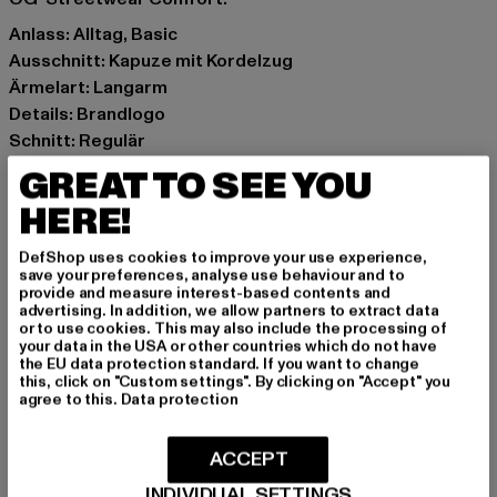
Anlass: Alltag, Basic
Ausschnitt: Kapuze mit Kordelzug
Ärmelart: Langarm
Details: Brandlogo
Schnitt: Regulär
Marke: Karl Kani
GREAT TO SEE YOU
Kat.: Sweat & Fleece - Hoodies
HERE!
Farbe: beige
Hersteller Farbe: light sand
DefShop uses cookies to improve your use experience,
Materialzusammensetzung: 100% Polyester
save your preferences, analyse use behaviour and to
provide and measure interest-based contents and
Art.Nr: 6128784-00803
advertising. In addition, we allow partners to extract data
or to use cookies. This may also include the processing of
your data in the USA or other countries which do not have
Hersteller: Urban Styles Agency GmbH & Co. KG |
the EU data protection standard. If you want to change
agentur@urbanstylesagency.com
this, click on "Custom settings". By clicking on "Accept" you
agree to this.
Data protection
Schanzenstraße 41 | 51063 Köln | DE
ACCEPT
GRÖSSE & PASSFORM
INDIVIDUAL SETTINGS