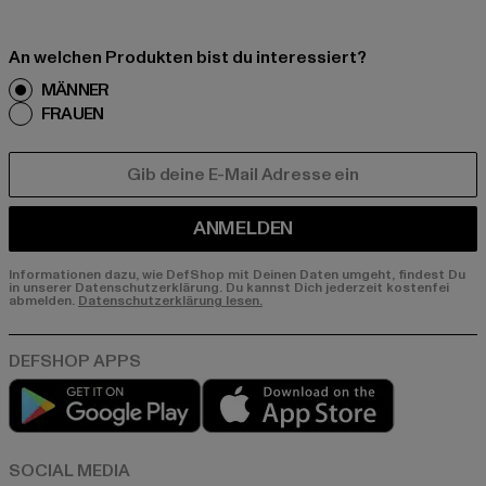
An welchen Produkten bist du interessiert?
MÄNNER
FRAUEN
E-MAIL
ANMELDEN
Informationen dazu, wie DefShop mit Deinen Daten umgeht, findest Du
in unserer Datenschutzerklärung. Du kannst Dich jederzeit kostenfei
abmelden.
Datenschutzerklärung lesen.
Play market
App store