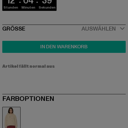
12
04
39
Stunden
Minuten
Sekunden
SIZE
GRÖSSE
AUSWÄHLEN
IN DEN WARENKORB
Artikel fällt normal aus
FARBOPTIONEN