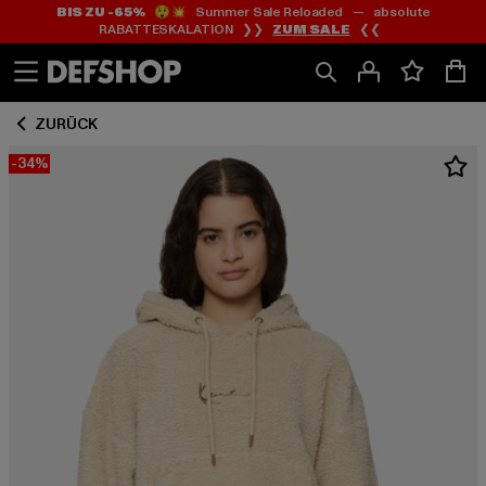
BIS ZU -65%
😲💥 Summer Sale Reloaded — absolute
Zum
Zum
RABATTESKALATION ❯❯
ZUM SALE
❮❮
Inhalt
Fußzeile
springen
springen
ZURÜCK
-34%