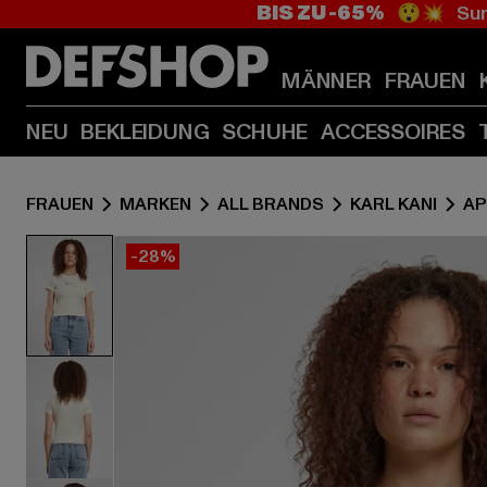
BIS ZU -65%
😲💥 Sum
MÄNNER
FRAUEN
NEU
BEKLEIDUNG
SCHUHE
ACCESSOIRES
FRAUEN
MARKEN
ALL BRANDS
KARL KANI
AP
-28%