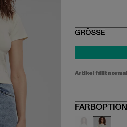
SIZE
GRÖSSE
Artikel fällt norma
FARBOPTIO