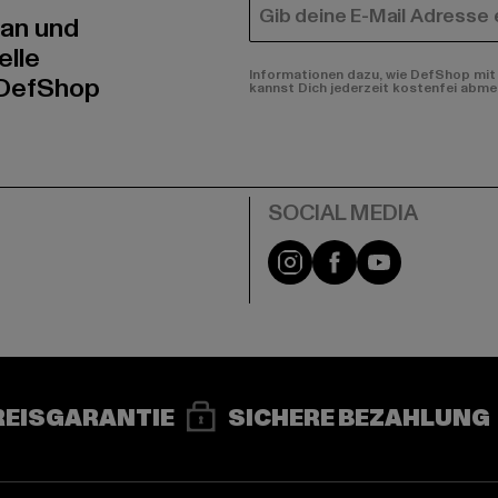
E-MAIL
 an und
elle
Informationen dazu, wie DefShop mit 
 DefShop
kannst Dich jederzeit kostenfei abme
e
Instagram
Facebook
YouTube
REISGARANTIE
SICHERE BEZAHLUNG