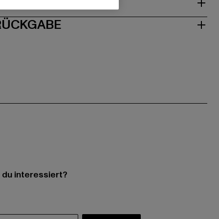
ISE
 RÜCKGABE
 du interessiert?