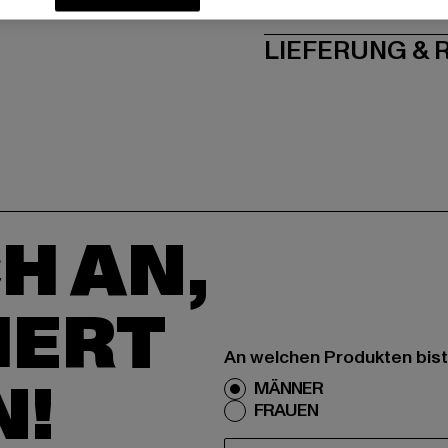
PFLEGEHINWE
LIEFERUNG &
H AN,
IERT
An welchen Produkten bist
N!
MÄNNER
FRAUEN