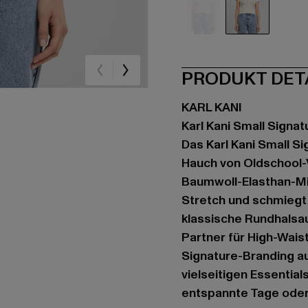
beige
weiß
PRODUKT DET
KARL KANI
Karl Kani Small Signat
Das Karl Kani Small S
Hauch von Oldschool-V
Baumwoll-Elasthan-Mi
Stretch und schmiegt 
klassische Rundhalsa
Partner für High-Wai
Signature-Branding au
vielseitigen Essential
entspannte Tage oder