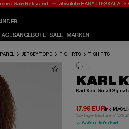
mer Sale Reloaded — absolute RABATTESKALAT
Zum
Zum
Inhalt
Fußzeile
springen
springen
KINDER
(Enter
(Enter
drücken)
drücken)
TAGESANGEBOTE
SALE
MARKEN
PAREL
JERSEY TOPS
T-SHIRTS
T-SHIRTS
KARL 
Karl Kani Small Signat
Derzeitiger Preis:
17,99 EUR
inkl. MwSt.
2
30-Tage-Bestpreis**: 22,
Sofort lieferbar!