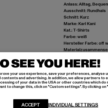
Anlass: Alltag, Bequem,
Ausschnitt: Rundhals
Schnitt: Kurz
Marke: Karl Kani
Kat.: T-Shirts
Farbe: weiß
Hersteller Farbe: off 
Materialzusammenset
Art.Nr: 6137814-0435
O SEE YOU HERE!
Hersteller: Urban Sty
rove your use experience, save your preferences, analyse u
agentur@urbanstyle
ontents and advertising. In addition, we allow partners to e
Schanzenstraße 41 | 5
ocessing of your data in the USA or other countries which do 
ant to change this, click on "Custom settings". By clicking on 
GRÖSSE 
ACCEPT
INDIVIDUAL SETTINGS