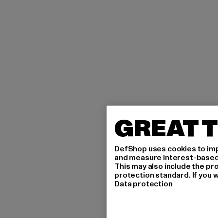
GREAT T
DefShop uses cookies to imp
and measure interest-based c
This may also include the pr
protection standard. If you w
Data protection