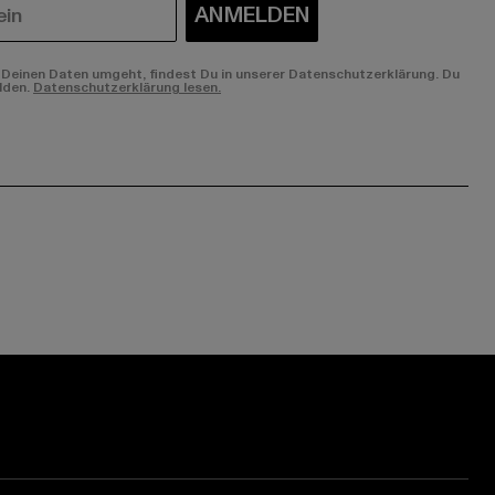
ANMELDEN
Deinen Daten umgeht, findest Du in unserer Datenschutzerklärung. Du
lden.
Datenschutzerklärung lesen.