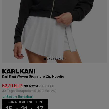
KARL KANI
Karl Kani Woven Signature Zip Hoodie
Derzeitiger Preis: 52,79 EUR
52,79 EUR
Aktionspreis: 79,99 EUR
inkl. MwSt.
79,99 EUR
30-Tage-Bestpreis**: 51,19 EUR
(-4%)
Sofort lieferbar!
-34% DEAL ENDET IN