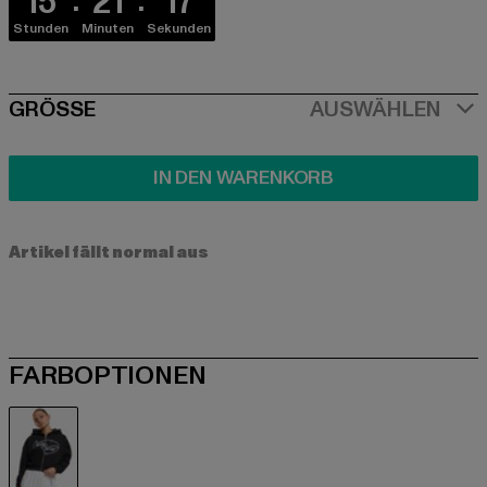
15
21
17
Stunden
Minuten
Sekunden
SIZE
GRÖSSE
AUSWÄHLEN
IN DEN WARENKORB
Artikel fällt normal aus
FARBOPTIONEN