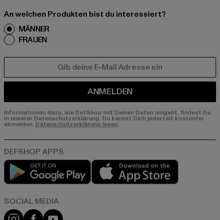
An welchen Produkten bist du interessiert?
MÄNNER
FRAUEN
E-MAIL
ANMELDEN
Informationen dazu, wie DefShop mit Deinen Daten umgeht, findest Du
in unserer Datenschutzerklärung. Du kannst Dich jederzeit kostenfei
abmelden.
Datenschutzerklärung lesen.
Play market
App store
Instagram
Facebook
YouTube