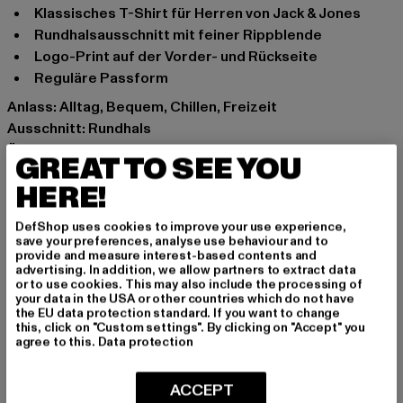
Klassisches T-Shirt für Herren von Jack & Jones
Rundhalsausschnitt mit feiner Rippblende
Logo-Print auf der Vorder- und Rückseite
Reguläre Passform
Anlass: Alltag, Bequem, Chillen, Freizeit
Ausschnitt: Rundhals
Ärmelart: Kurzarm
GREAT TO SEE YOU
Marke: Jack and Jones
HERE!
Kat.: T-Shirts
Farbe: pink
DefShop uses cookies to improve your use experience,
Hersteller Farbe: pink
save your preferences, analyse use behaviour and to
provide and measure interest-based contents and
Materialzusammensetzung: 100% Baumwolle
advertising. In addition, we allow partners to extract data
Art.Nr: 12230672-00185
or to use cookies. This may also include the processing of
your data in the USA or other countries which do not have
the EU data protection standard. If you want to change
Hersteller: Bestseller Textilhandels GmbH |
this, click on "Custom settings". By clicking on "Accept" you
agree to this.
Data protection
info@bestseller.com
Schöneberger Straße 15 | 10963 Berlin | DE
ACCEPT