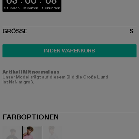
03
00
08
Stunden
Minuten
Sekunden
SIZE
GRÖSSE
S
IN DEN WARENKORB
Artikel fällt normal aus
Unser Model trägt auf diesem Bild die Größe L und
ist NaN m groß.
FARBOPTIONEN