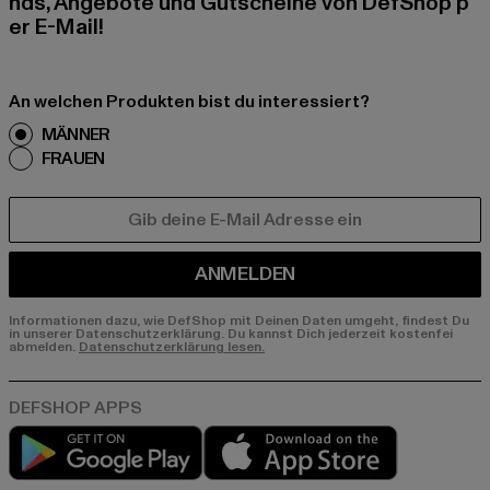
nds, Angebote und Gutscheine von DefShop p
er E-Mail!
An welchen Produkten bist du interessiert?
MÄNNER
FRAUEN
E-MAIL
ANMELDEN
Informationen dazu, wie DefShop mit Deinen Daten umgeht, findest Du
in unserer Datenschutzerklärung. Du kannst Dich jederzeit kostenfei
abmelden.
Datenschutzerklärung lesen.
Play market
App store