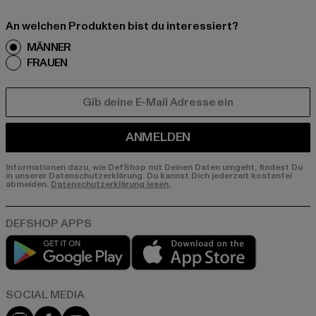
An welchen Produkten bist du interessiert?
MÄNNER
FRAUEN
E-MAIL
ANMELDEN
Informationen dazu, wie DefShop mit Deinen Daten umgeht, findest Du
in unserer Datenschutzerklärung. Du kannst Dich jederzeit kostenfei
abmelden.
Datenschutzerklärung lesen.
Play market
App store
Instagram
Facebook
YouTube