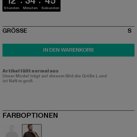
12
34
45
Stunden
Minuten
Sekunden
SIZE
GRÖSSE
S
IN DEN WARENKORB
Artikel fällt normal aus
Unser Model trägt auf diesem Bild die Größe L und
ist NaN m groß.
FARBOPTIONEN