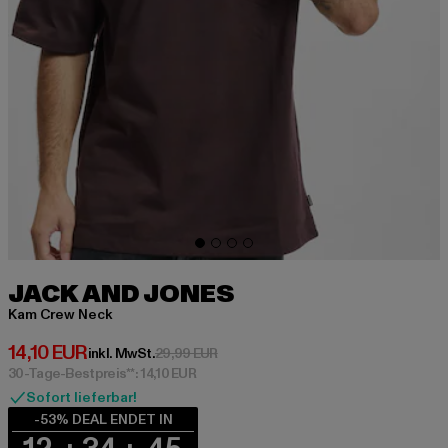
JACK AND JONES
Kam Crew Neck
Derzeitiger Preis: 14,10 EUR
14,10 EUR
Aktionspreis: 29,99 EUR
inkl. MwSt.
29,99 EUR
30-Tage-Bestpreis**: 14,10 EUR
Sofort lieferbar!
-53% DEAL ENDET IN