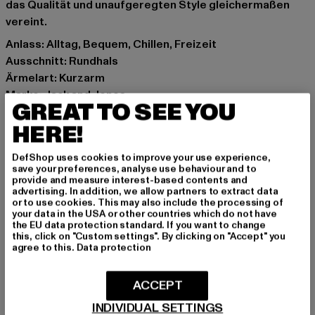
das Qualität und unaufgeregten Style gleichermaßen
vereint.
Anlass: Alltag, Bequem, Chillen, Freizeit
Ausschnitt: Rundhals
Ärmelart: Kurzarm
Marke: Jack and Jones
GREAT TO SEE YOU
Kat.: T-Shirts
HERE!
Farbe: braun
Hersteller Farbe: brown
DefShop uses cookies to improve your use experience,
Materialzusammensetzung: 100% Baumwolle
save your preferences, analyse use behaviour and to
Art.Nr: 12217676-00075
provide and measure interest-based contents and
advertising. In addition, we allow partners to extract data
or to use cookies. This may also include the processing of
Hersteller: Bestseller Textilhandels GmbH |
your data in the USA or other countries which do not have
the EU data protection standard. If you want to change
info@bestseller.com
this, click on "Custom settings". By clicking on "Accept" you
Schöneberger Straße 15 | 10963 Berlin | DE
agree to this.
Data protection
ACCEPT
GRÖSSE & PASSFORM
INDIVIDUAL SETTINGS