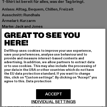
T-Shirt ist bereit für alles, was der Tag bringt.
Anlass: Alltag, Bequem, Chillen, Freizeit
Ausschnitt: Rundhals
Ärmelart: Kurzarm
Marke: Jack and Jones
Kat.: T-Shirts
GREAT TO SEE YOU
Farbe: weiß
HERE!
Hersteller Farbe: white
Materialzusammensetzung: 100% Baumwolle
DefShop uses cookies to improve your use experience,
save your preferences, analyse use behaviour and to
Art.Nr: 12214069-00220
provide and measure interest-based contents and
advertising. In addition, we allow partners to extract data
or to use cookies. This may also include the processing of
Hersteller: Bestseller Textilhandels GmbH |
your data in the USA or other countries which do not have
info@bestseller.com
the EU data protection standard. If you want to change
this, click on "Custom settings". By clicking on "Accept" you
Schöneberger Straße 15 | 10963 Berlin | DE
agree to this.
Data protection
ACCEPT
GRÖSSE & PASSFORM
INDIVIDUAL SETTINGS
PFLEGEHINWEISE