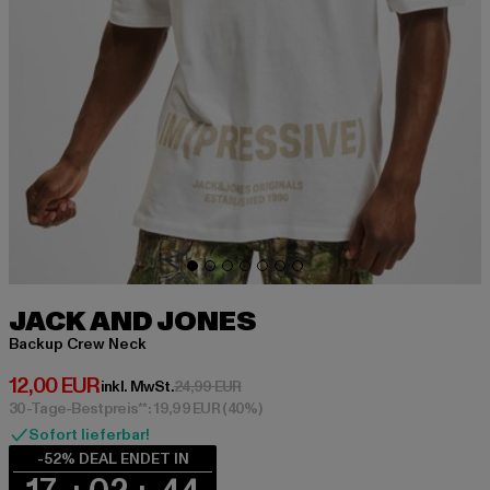
JACK AND JONES
Backup Crew Neck
Derzeitiger Preis: 12,00 EUR
12,00 EUR
Aktionspreis: 24,99 EUR
inkl. MwSt.
24,99 EUR
30-Tage-Bestpreis**: 19,99 EUR
(40%)
Sofort lieferbar!
-52% DEAL ENDET IN