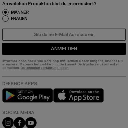
An welchen Produkten bist du interessiert?
MÄNNER
FRAUEN
E-MAIL
ANMELDEN
Informationen dazu, wie DefShop mit Deinen Daten umgeht, findest Du
in unserer Datenschutzerklärung. Du kannst Dich jederzeit kostenfei
abmelden.
Datenschutzerklärung lesen.
Play market
App store
Instagram
Facebook
YouTube