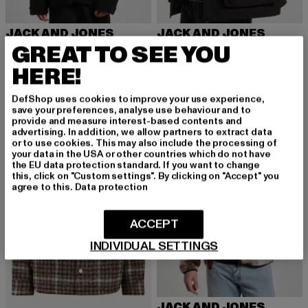
JACK AND JONES
JACK AND JONES
Echo Fleece
Alpine Light
GREAT TO SEE YOU
Derzeitiger Preis: 39,20 EUR
Aktionspreis: 79,99 EUR
Derzeitiger Preis: 48,00 EUR
Aktionspreis:
39,20 EUR
79,99 EUR
48,00 EUR
99,99 EUR
HERE!
DefShop uses cookies to improve your use experience,
save your preferences, analyse use behaviour and to
-50%
-50%
provide and measure interest-based contents and
advertising. In addition, we allow partners to extract data
or to use cookies. This may also include the processing of
your data in the USA or other countries which do not have
the EU data protection standard. If you want to change
this, click on "Custom settings". By clicking on "Accept" you
agree to this.
Data protection
ACCEPT
INDIVIDUAL SETTINGS
JACK AND JONES