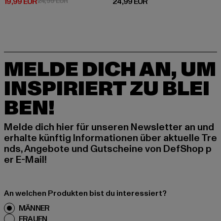
Derzeitiger Preis: 19,99 EUR
Aktionspreis: 24,99 EUR
Derzeitiger Preis: 24,99 EUR
19,99 EUR
24,99 EUR
24,99 EUR
MELDE DICH AN, UM
INSPIRIERT ZU BLEI
BEN!
Melde dich hier für unseren Newsletter an und
erhalte künftig Informationen über aktuelle Tre
nds, Angebote und Gutscheine von DefShop p
er E-Mail!
An welchen Produkten bist du interessiert?
MÄNNER
FRAUEN