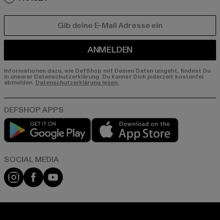
E-MAIL
ANMELDEN
Informationen dazu, wie DefShop mit Deinen Daten umgeht, findest Du
in unserer Datenschutzerklärung. Du kannst Dich jederzeit kostenfei
abmelden.
Datenschutzerklärung lesen.
Play market
App store
Instagram
Facebook
YouTube