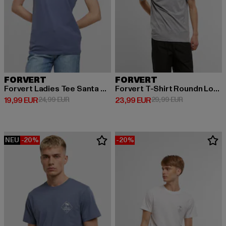
FORVERT
FORVERT
Forvert Ladies Tee Santa Maria
Forvert T-Shirt Roundn Lompoc
Derzeitiger Preis: 19,99 EUR
Aktionspreis: 24,99 EUR
Derzeitiger Preis: 23,99 EUR
Aktionspreis:
19,99 EUR
24,99 EUR
23,99 EUR
29,99 EUR
NEU
-20%
-20%