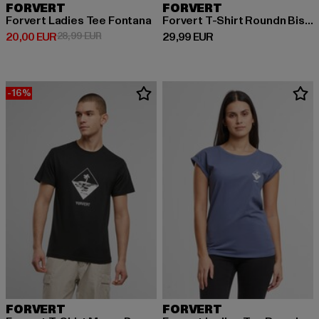
FORVERT
FORVERT
Forvert Ladies Tee Fontana
Forvert T-Shirt Roundn Bishop
Derzeitiger Preis: 20,00 EUR
Aktionspreis: 28,99 EUR
Derzeitiger Preis: 29,99 EUR
20,00 EUR
28,99 EUR
29,99 EUR
-16%
FORVERT
FORVERT