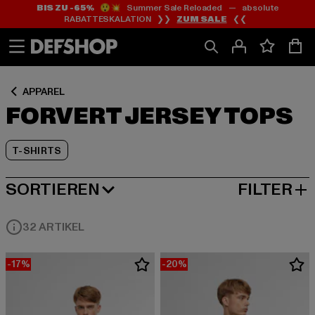
BIS ZU -65%
😲💥 Summer Sale Reloaded — absolute
Zum
Zum
Zum
RABATTESKALATION ❯❯
ZUM SALE
❮❮
Inhalt
Fußzeile
Produktraster
springen
springen
springen
APPAREL
FORVERT JERSEY TOPS
T-SHIRTS
SORTIEREN
FILTER
BELIEBTESTE
32 ARTIKEL
-17%
-20%