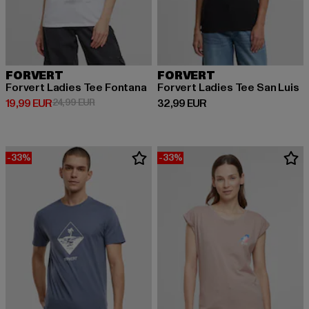
FORVERT
FORVERT
Forvert Ladies Tee Fontana
Forvert Ladies Tee San Luis
Derzeitiger Preis: 19,99 EUR
Aktionspreis: 24,99 EUR
Derzeitiger Preis: 32,99 EUR
19,99 EUR
24,99 EUR
32,99 EUR
-33%
-33%