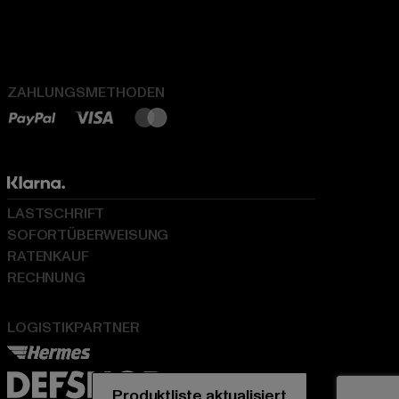
ZAHLUNGSMETHODEN
LASTSCHRIFT
SOFORTÜBERWEISUNG
RATENKAUF
RECHNUNG
LOGISTIKPARTNER