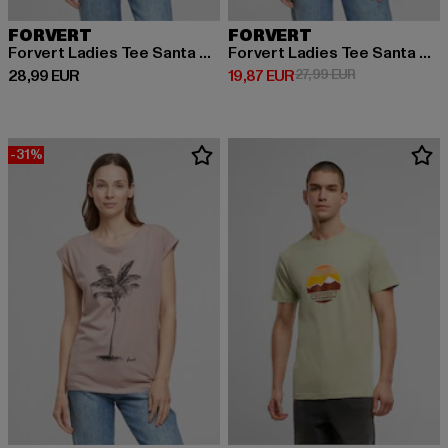
FORVERT
FORVERT
Forvert Ladies Tee Santa Maria
Forvert Ladies Tee Santa Maria
Derzeitiger Preis: 28,99 EUR
Derzeitiger Preis: 19,87 EUR
Aktionspreis: 
28,99 EUR
19,87 EUR
27,99 EUR
-31%