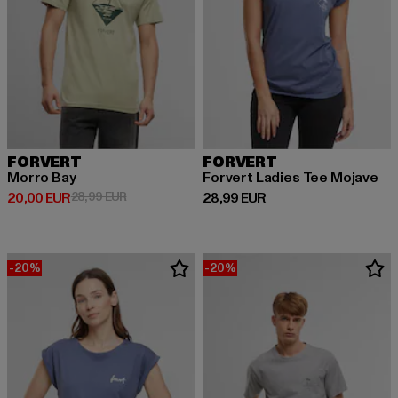
FORVERT
FORVERT
Morro Bay
Forvert Ladies Tee Mojave
Derzeitiger Preis: 20,00 EUR
Aktionspreis: 28,99 EUR
Derzeitiger Preis: 28,99 EUR
20,00 EUR
28,99 EUR
28,99 EUR
-20%
-20%