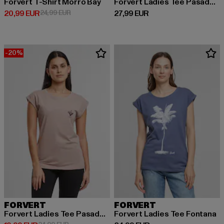
Forvert T-Shirt Morro Bay
Forvert Ladies Tee Pasadena
Derzeitiger Preis: 20,99 EUR
Aktionspreis: 24,99 EUR
Derzeitiger Preis: 27,99 EUR
20,99 EUR
24,99 EUR
27,99 EUR
-20%
FORVERT
FORVERT
Forvert Ladies Tee Pasadena
Forvert Ladies Tee Fontana