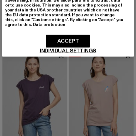
advertising. In addition, we allow partners to extract data
or to use cookies. This may also include the processing of
your data in the USA or other countries which do not have
the EU data protection standard. If you want to change
FORVERT
FORVERT
this, click on "Custom settings". By clicking on "Accept" you
Forvert Ladies Tee Fontana
Forvert Ladies Tee San Luis
agree to this.
Data protection
Derzeitiger Preis: 28,99 EUR
Derzeitiger Preis: 24,08 EUR
Aktionspreis:
28,99 EUR
24,08 EUR
32,99 EUR
ACCEPT
INDIVIDUAL SETTINGS
-29%