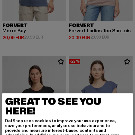
FORVERT
FORVERT
Morro Bay
Forvert Ladies Tee San Luis
Derzeitiger Preis: 20,09 EUR
Aktionspreis: 29,99 EUR
Derzeitiger Preis: 20,09 EUR
Aktionspreis:
20,09 EUR
29,99 EUR
20,09 EUR
29,99 EUR
-27%
GREAT TO SEE YOU
HERE!
DefShop uses cookies to improve your use experience,
save your preferences, analyse use behaviour and to
provide and measure interest-based contents and