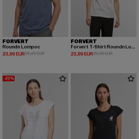
FORVERT
FORVERT
Roundn Lompoc
Forvert T-Shirt Roundn Lompoc
Derzeitiger Preis: 23,99 EUR
Aktionspreis: 29,99 EUR
Derzeitiger Preis: 23,99 EUR
Aktionspreis:
23,99 EUR
29,99 EUR
23,99 EUR
29,99 EUR
-20%