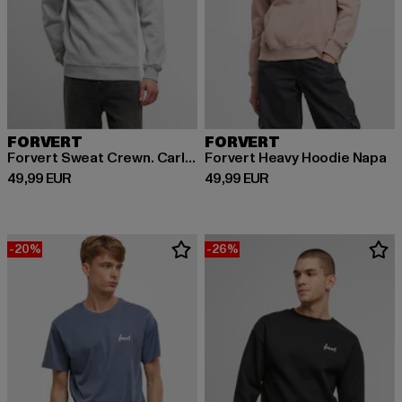
FORVERT
FORVERT
Forvert Sweat Crewn. Carlsbad
Forvert Heavy Hoodie Napa
Derzeitiger Preis: 49,99 EUR
Derzeitiger Preis: 49,99 EUR
49,99 EUR
49,99 EUR
-20%
-26%