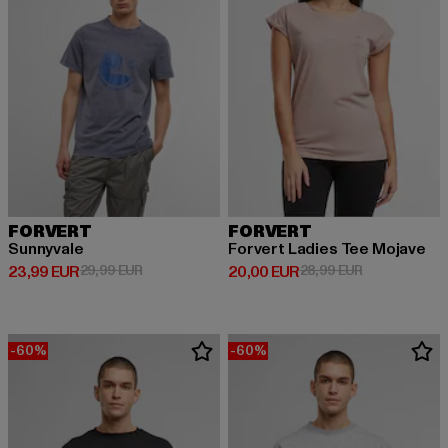
FORVERT
FORVERT
Sunnyvale
Forvert Ladies Tee Mojave
Derzeitiger Preis: 23,99 EUR
Aktionspreis: 29,99 EUR
Derzeitiger Preis: 20,00 EUR
Aktionspreis:
23,99 EUR
29,99 EUR
20,00 EUR
28,99 EUR
-60%
-60%