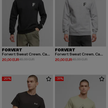
FORVERT
FORVERT
Forvert Sweat Crewn. Campus
Forvert Sweat Crewn. Campus
Derzeitiger Preis: 20,00 EUR
Aktionspreis: 49,99 EUR
Derzeitiger Preis: 20,00 EUR
Aktionspreis:
20,00 EUR
49,99 EUR
20,00 EUR
49,99 EUR
-20%
-31%