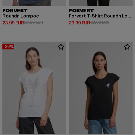
FORVERT
FORVERT
Roundn Lompoc
Forvert T-Shirt Roundn Lompoc
Derzeitiger Preis: 23,99 EUR
Aktionspreis: 29,99 EUR
Derzeitiger Preis: 23,99 EUR
Aktionspreis:
23,99 EUR
29,99 EUR
23,99 EUR
29,99 EUR
-20%