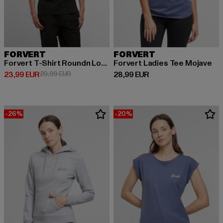
FORVERT
FORVERT
Forvert T-Shirt Roundn Lompoc
Forvert Ladies Tee Mojave
Derzeitiger Preis: 23,99 EUR
Aktionspreis: 29,99 EUR
Derzeitiger Preis: 28,99 EUR
23,99 EUR
29,99 EUR
28,99 EUR
-26%
-20%