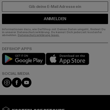
E-MAIL
ANMELDEN
Informationen dazu, wie DefShop mit Deinen Daten umgeht, findest Du
in unserer Datenschutzerklärung. Du kannst Dich jederzeit kostenfei
abmelden.
Datenschutzerklärung lesen.
Play market
App store
Instagram
Facebook
YouTube