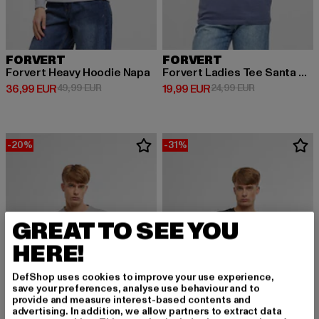
FORVERT
FORVERT
Forvert Heavy Hoodie Napa
Forvert Ladies Tee Santa Maria
Derzeitiger Preis: 36,99 EUR
Aktionspreis: 49,99 EUR
Derzeitiger Preis: 19,99 EUR
Aktionspreis: 
36,99 EUR
49,99 EUR
19,99 EUR
24,99 EUR
-20%
-31%
GREAT TO SEE YOU
HERE!
DefShop uses cookies to improve your use experience,
save your preferences, analyse use behaviour and to
provide and measure interest-based contents and
advertising. In addition, we allow partners to extract data