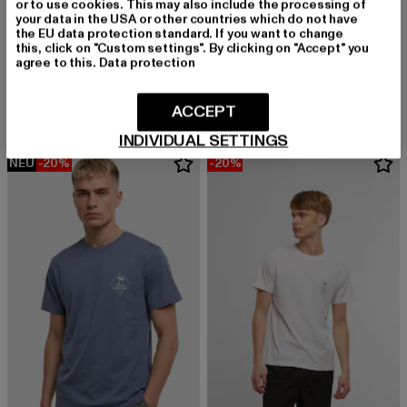
or to use cookies. This may also include the processing of
your data in the USA or other countries which do not have
the EU data protection standard. If you want to change
this, click on "Custom settings". By clicking on "Accept" you
FORVERT
FORVERT
agree to this.
Data protection
Forvert T-Shirt Roundn Lompoc
Forvert T-Shirt Roundn Salinas
Derzeitiger Preis: 23,99 EUR
Aktionspreis: 29,99 EUR
Derzeitiger Preis: 20,00 EUR
Aktionspreis:
23,99 EUR
29,99 EUR
20,00 EUR
28,99 EUR
ACCEPT
INDIVIDUAL SETTINGS
NEU
-20%
-20%