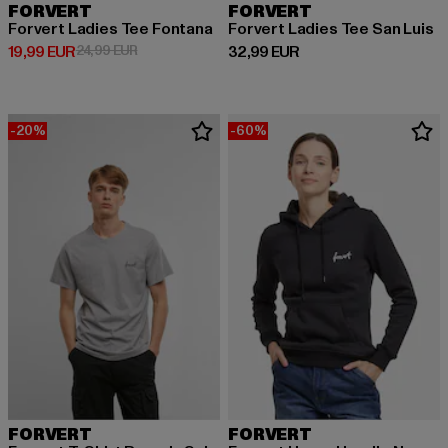
FORVERT
FORVERT
Forvert Ladies Tee Fontana
Forvert Ladies Tee San Luis
Derzeitiger Preis: 19,99 EUR
Aktionspreis: 24,99 EUR
Derzeitiger Preis: 32,99 EUR
19,99 EUR
24,99 EUR
32,99 EUR
-20%
-60%
FORVERT
FORVERT