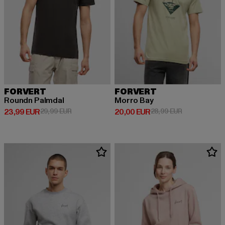
FORVERT
FORVERT
Roundn Palmdal
Morro Bay
Derzeitiger Preis: 23,99 EUR
Aktionspreis: 29,99 EUR
Derzeitiger Preis: 20,00 EUR
Aktionspreis:
23,99 EUR
29,99 EUR
20,00 EUR
28,99 EUR