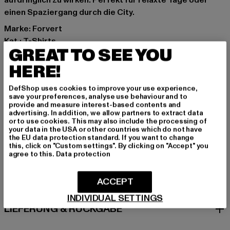
aufdringlich zu wirken. Perfekt für relaxte Tage oder
einen Spaziergang durch die City.
Marke: Forvert
Kat.: T-Shirts
GREAT TO SEE YOU
Farbe: rosa
Hersteller Farbe: duskrose
HERE!
Materialzusammensetzung: 100% Baumwolle
DefShop uses cookies to improve your use experience,
Art.Nr: FV8682-02913
save your preferences, analyse use behaviour and to
provide and measure interest-based contents and
advertising. In addition, we allow partners to extract data
Hersteller: Brandit Textil GmbH |
info@brandit-wear.com
or to use cookies. This may also include the processing of
Spichernstraße 6a | 50672 Köln | DE
your data in the USA or other countries which do not have
the EU data protection standard. If you want to change
this, click on "Custom settings". By clicking on "Accept" you
agree to this.
Data protection
GRÖSSE & PASSFORM
ACCEPT
PFLEGEHINWEISE
INDIVIDUAL SETTINGS
LIEFERUNG & RÜCKGABE