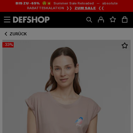
BIS ZU -65%
😲💥 Summer Sale Reloaded — absolute
Zum
Zum
RABATTESKALATION ❯❯
ZUM SALE
❮❮
Inhalt
Fußzeile
springen
springen
ZURÜCK
-33%