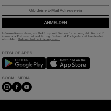
E-MAIL
ANMELDEN
Informationen dazu, wie DefShop mit Deinen Daten umgeht, findest Du
in unserer Datenschutzerklärung. Du kannst Dich jederzeit kostenfei
abmelden.
Datenschutzerklärung lesen.
Play market
App store
Instagram
Facebook
YouTube