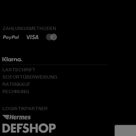
ZAHLUNGSMETHODEN
LASTSCHRIFT
SOFORTÜBERWEISUNG
RATENKAUF
RECHNUNG
LOGISTIKPARTNER