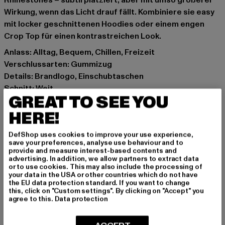
Rhinestones – subtil platziert, aber mit umso größerer
Wirkung, wenn das Licht drauf fällt. Kombiniere sie easy
mit locker geschnittenen Hoodies oder einem engen
Crop Top für einen kontrastreichen Look.
Anlass: Alltag, Bequem, Chillen, Freizeit
Verschlussarten: Gummizug
Details: Brandlogo, Einschubtaschen
Schnitt: Weit
GREAT TO SEE YOU
Marke: Felicious
Kat.: Trousers - Sweat
HERE!
Farbe: schwarz
DefShop uses cookies to improve your use experience,
Hersteller Farbe: black
save your preferences, analyse use behaviour and to
Materialzusammensetzung: 65% Baumwolle, 35%
provide and measure interest-based contents and
advertising. In addition, we allow partners to extract data
Polyester
or to use cookies. This may also include the processing of
Art.Nr: PD00001256-00007
your data in the USA or other countries which do not have
the EU data protection standard. If you want to change
this, click on "Custom settings". By clicking on "Accept" you
Hersteller: Urban Styles Agency GmbH & Co. KG |
agree to this.
Data protection
agentur@urbanstylesagency.com
Schanzenstraße 41 | 51063 Köln | DE