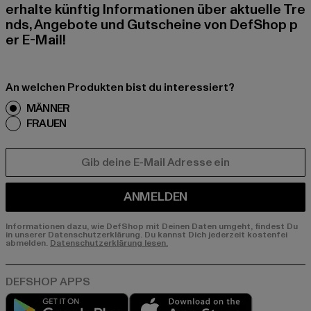
erhalte künftig Informationen über aktuelle Tre
nds, Angebote und Gutscheine von DefShop p
er E-Mail!
An welchen Produkten bist du interessiert?
MÄNNER
FRAUEN
E-MAIL
ANMELDEN
Informationen dazu, wie DefShop mit Deinen Daten umgeht, findest Du
in unserer Datenschutzerklärung. Du kannst Dich jederzeit kostenfei
abmelden.
Datenschutzerklärung lesen.
Play market
App store