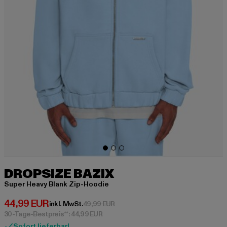
DROPSIZE BAZIX
Super Heavy Blank Zip-Hoodie
Derzeitiger Preis: 44,99 EUR
44,99 EUR
Aktionspreis: 49,99 EUR
inkl. MwSt.
49,99 EUR
30-Tage-Bestpreis**: 44,99 EUR
Sofort lieferbar!