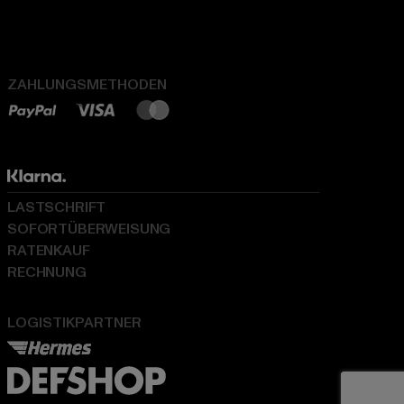
ZAHLUNGSMETHODEN
LASTSCHRIFT
SOFORTÜBERWEISUNG
RATENKAUF
RECHNUNG
LOGISTIKPARTNER