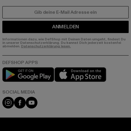
E-MAIL
ANMELDEN
Informationen dazu, wie DefShop mit Deinen Daten umgeht, findest Du
in unserer Datenschutzerklärung. Du kannst Dich jederzeit kostenfei
abmelden.
Datenschutzerklärung lesen.
Play market
App store
Instagram
Facebook
YouTube