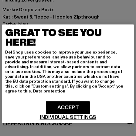
Haltung zu vergessen.
Marke: Dropsize Bazix
Kat.: Sweat & Fleece - Hoodies Zipthrough
Farbe: blau
GREAT TO SEE YOU
Hersteller Farbe: babyblue
Materialzusammensetzung: 80% Baumwolle, 20%
HERE!
Polyester
DefShop uses cookies to improve your use experience,
Art.Nr: BRZH010BLU-00790
save your preferences, analyse use behaviour and to
provide and measure interest-based contents and
advertising. In addition, we allow partners to extract data
Hersteller: Dropsize GmbH |
management@dropsize.de
or to use cookies. This may also include the processing of
Motzener Straße 6 | 12277 Berlin | DE
your data in the USA or other countries which do not have
the EU data protection standard. If you want to change
this, click on "Custom settings". By clicking on "Accept" you
agree to this.
Data protection
GRÖSSE & PASSFORM
ACCEPT
PFLEGEHINWEISE
INDIVIDUAL SETTINGS
LIEFERUNG & RÜCKGABE