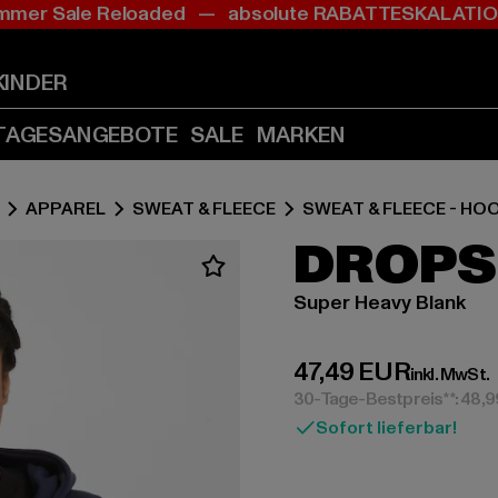
mer Sale Reloaded — absolute RABATTESKALAT
Zum
Zum
Inhalt
Fußzeile
springen
springen
KINDER
(Enter
(Enter
drücken)
drücken)
TAGESANGEBOTE
SALE
MARKEN
APPAREL
SWEAT & FLEECE
SWEAT & FLEECE - HO
DROPSI
Super Heavy Blank
Derzeitiger Preis:
47,49 EUR
inkl. MwSt.
30-Tage-Bestpreis**: 48,
Sofort lieferbar!