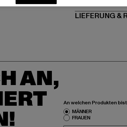
PFLEGEHINWE
LIEFERUNG &
H AN,
IERT
An welchen Produkten bist
N!
MÄNNER
FRAUEN