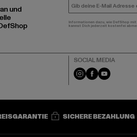
E-MAIL
 an und
elle
Informationen dazu, wie DefShop mit 
 DefShop
kannst Dich jederzeit kostenfei abme
e
Instagram
Facebook
YouTube
REISGARANTIE
SICHERE BEZAHLUNG