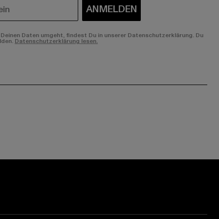
ANMELDEN
Deinen Daten umgeht, findest Du in unserer Datenschutzerklärung. Du
lden.
Datenschutzerklärung lesen.