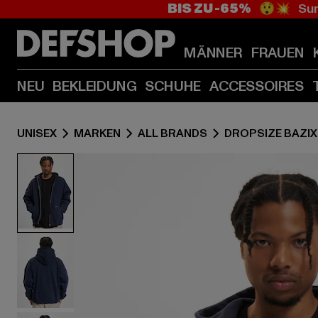
BIS ZU -65%
😲💥 Sum
MÄNNER
FRAUEN
NEU
BEKLEIDUNG
SCHUHE
ACCESSOIRES
UNISEX
MARKEN
ALL BRANDS
DROPSIZE BAZIX