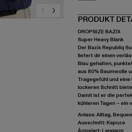
blau
PRODUKT DET
DROPSIZE BAZIX
Super Heavy Blank
Der Bazix Republiq Su
liefert dir einen verl
Blau gehalten, punkte
aus 80% Baumwolle un
Tragegefühl und eine 
lockeren Schnitt biet
Damit ist er die perf
kühleren Tagen – ein v
Anlass: Alltag, Bequem,
Ausschnitt: Kapuze
Ärmelart: Langarm