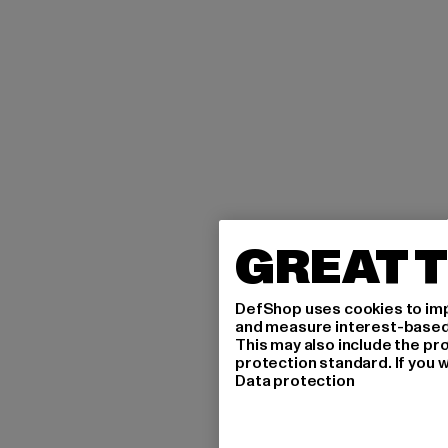
GREAT T
DefShop uses cookies to imp
and measure interest-based c
This may also include the pr
protection standard. If you w
Data protection