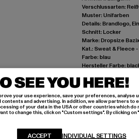
Verschlussarten: Rei
Muster: Unifarben
Details: Brandlogo, E
Schnitt: Locker
Marke: Dropsize Bazi
Kat.: Sweat & Fleece 
Farbe: blau
Hersteller Farbe: black
Materialzusammenset
O SEE YOU HERE!
Art.Nr: BRZH009IRIS-
rove your use experience, save your preferences, analyse u
Hersteller: Dropsize
ontents and advertising. In addition, we allow partners to e
Motzener Straße 6 | 12
ocessing of your data in the USA or other countries which do 
ant to change this, click on "Custom settings". By clicking on 
GRÖSSE 
ACCEPT
INDIVIDUAL SETTINGS