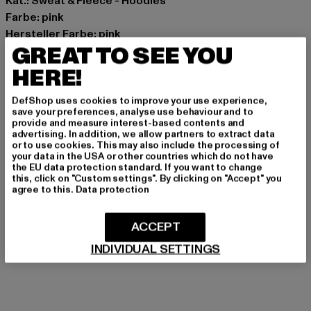
Kat.: Sweat & Fleece - Hoodies
Farbe: pink
Hersteller Farbe: pink
GREAT TO SEE YOU
Materialzusammensetzung: 80% Baumwolle, 20%
Polyester
HERE!
Art.Nr: BRHD003PNK-00185
DefShop uses cookies to improve your use experience,
save your preferences, analyse use behaviour and to
Hersteller: Dropsize GmbH |
management@dropsize.de
provide and measure interest-based contents and
Motzener Straße 6 | 12277 Berlin | DE
advertising. In addition, we allow partners to extract data
or to use cookies. This may also include the processing of
your data in the USA or other countries which do not have
the EU data protection standard. If you want to change
this, click on "Custom settings". By clicking on "Accept" you
GRÖSSE & PASSFORM
agree to this.
Data protection
PFLEGEHINWEISE
ACCEPT
LIEFERUNG & RÜCKGABE
INDIVIDUAL SETTINGS