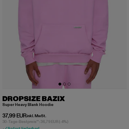
DROPSIZE BAZIX
Super Heavy Blank Hoodie
Derzeitiger Preis: 37,99 EUR
37,99 EUR
inkl. MwSt.
30-Tage-Bestpreis**: 36,79 EUR
(-4%)
Sofort lieferbar!