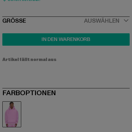
SIZE
GRÖSSE
AUSWÄHLEN
IN DEN WARENKORB
Artikel fällt normal aus
FARBOPTIONEN
pink