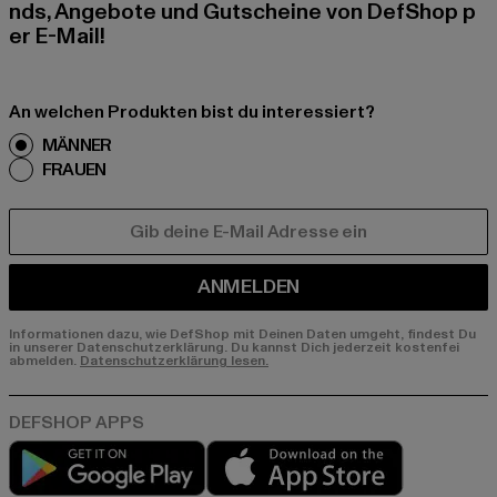
nds, Angebote und Gutscheine von DefShop p
er E-Mail!
An welchen Produkten bist du interessiert?
MÄNNER
FRAUEN
E-MAIL
ANMELDEN
Informationen dazu, wie DefShop mit Deinen Daten umgeht, findest Du
in unserer Datenschutzerklärung. Du kannst Dich jederzeit kostenfei
abmelden.
Datenschutzerklärung lesen.
Play market
App store