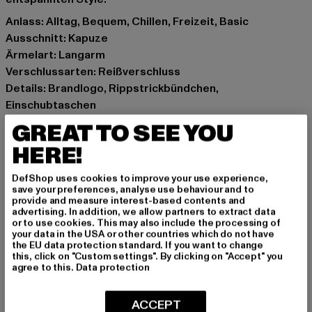
Anlass: Alltag, Bequem, Chillen, Freizeit, Basic
Ausschnitt: Kapuze
Ärmelart: Langarm
Verschlussarten: Reißverschluss
Details: Brandlogo, Rippstrickbündchen,
Einschubtaschen
Schnitt: Oversize
GREAT TO SEE YOU
Marke: Dropsize Bazix
HERE!
Kat.: Sweat & Fleece - Hoodies Zipthrough
Farbe: schwarz
DefShop uses cookies to improve your use experience,
Hersteller Farbe: black
save your preferences, analyse use behaviour and to
provide and measure interest-based contents and
Materialzusammensetzung: 80% Baumwolle, 20%
advertising. In addition, we allow partners to extract data
Polyester
or to use cookies. This may also include the processing of
your data in the USA or other countries which do not have
Art.Nr: BRRZ002-00007
the EU data protection standard. If you want to change
this, click on "Custom settings". By clicking on "Accept" you
agree to this.
Data protection
Hersteller: Dropsize GmbH |
management@dropsize.de
Motzener Straße 6 | 12277 Berlin | DE
ACCEPT