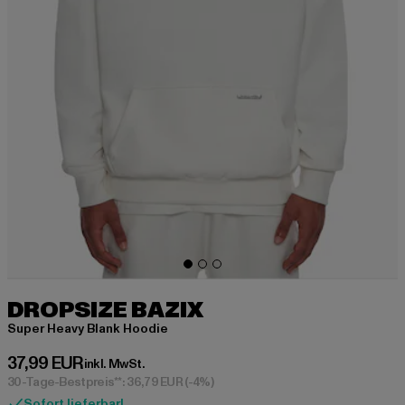
DROPSIZE BAZIX
Super Heavy Blank Hoodie
Derzeitiger Preis: 37,99 EUR
37,99 EUR
inkl. MwSt.
30-Tage-Bestpreis**: 36,79 EUR
(-4%)
Sofort lieferbar!