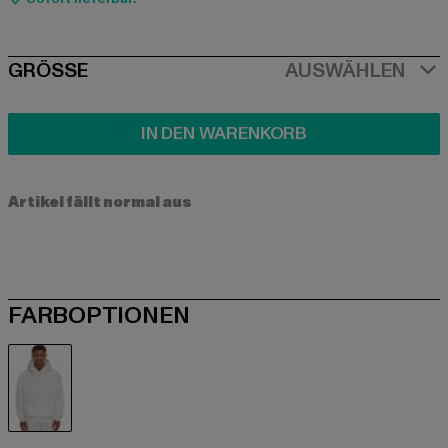
SIZE
GRÖSSE
AUSWÄHLEN
IN DEN WARENKORB
Artikel fällt normal aus
FARBOPTIONEN
weiß