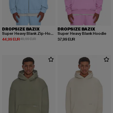
DROPSIZE BAZIX
DROPSIZE BAZIX
Super Heavy Blank Zip-Hoodie
Super Heavy Blank Hoodie
Derzeitiger Preis: 44,99 EUR
Aktionspreis: 49,99 EUR
Derzeitiger Preis: 37,99 EUR
44,99 EUR
49,99 EUR
37,99 EUR