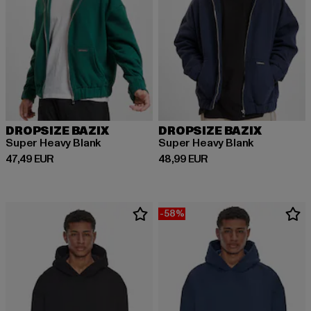
DROPSIZE BAZIX
DROPSIZE BAZIX
Super Heavy Blank
Super Heavy Blank
Derzeitiger Preis: 47,49 EUR
Derzeitiger Preis: 48,99 EUR
47,49 EUR
48,99 EUR
-58%