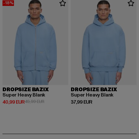
-18%
DROPSIZE BAZIX
DROPSIZE BAZIX
Super Heavy Blank
Super Heavy Blank
Derzeitiger Preis: 40,99 EUR
Aktionspreis: 49,99 EUR
Derzeitiger Preis: 37,99 EUR
40,99 EUR
49,99 EUR
37,99 EUR