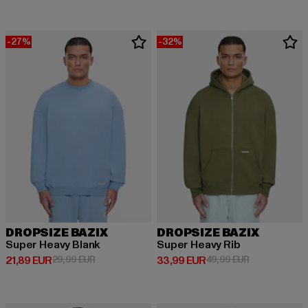
-27%
-32%
DROPSIZE BAZIX
DROPSIZE BAZIX
Super Heavy Blank
Super Heavy Rib
Derzeitiger Preis: 21,89 EUR
Aktionspreis: 29,99 EUR
Derzeitiger Preis: 33,99 EUR
Aktionspreis:
21,89 EUR
29,99 EUR
33,99 EUR
49,99 EUR