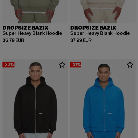
DROPSIZE BAZIX
DROPSIZE BAZIX
Super Heavy Blank Hoodie
Super Heavy Blank Hoodie
Derzeitiger Preis: 36,79 EUR
Derzeitiger Preis: 37,99 EUR
36,79 EUR
37,99 EUR
-20%
-31%