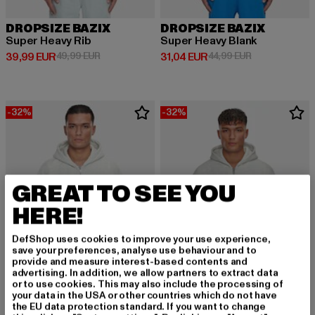
DROPSIZE BAZIX
DROPSIZE BAZIX
Super Heavy Rib
Super Heavy Blank
Derzeitiger Preis: 39,99 EUR
Aktionspreis: 49,99 EUR
Derzeitiger Preis: 31,04 EUR
Aktionspreis: 
39,99 EUR
49,99 EUR
31,04 EUR
44,99 EUR
-32%
-32%
GREAT TO SEE YOU
HERE!
DefShop uses cookies to improve your use experience,
save your preferences, analyse use behaviour and to
provide and measure interest-based contents and
advertising. In addition, we allow partners to extract data
or to use cookies. This may also include the processing of
your data in the USA or other countries which do not have
the EU data protection standard. If you want to change
DROPSIZE BAZIX
DROPSIZE BAZIX