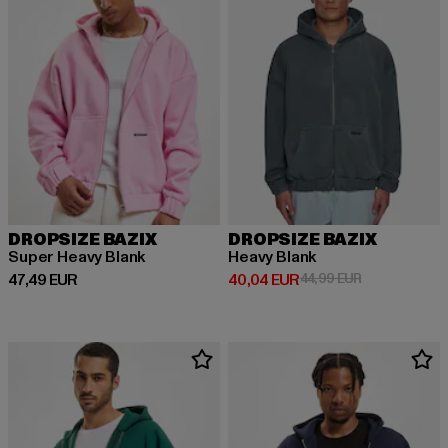
DROPSIZE BAZIX
DROPSIZE BAZIX
Super Heavy Blank
Heavy Blank
Derzeitiger Preis: 47,49 EUR
Derzeitiger Preis: 40,04 EUR
Aktionspreis:
47,49 EUR
40,04 EUR
44,99 EUR