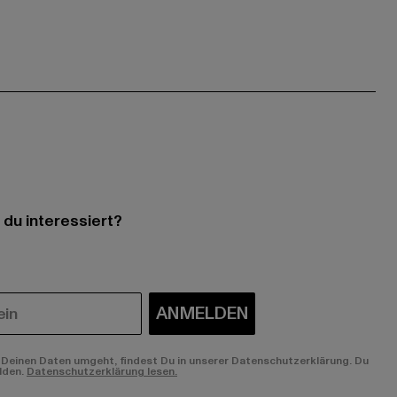
 du interessiert?
ANMELDEN
Deinen Daten umgeht, findest Du in unserer Datenschutzerklärung. Du
lden.
Datenschutzerklärung lesen.