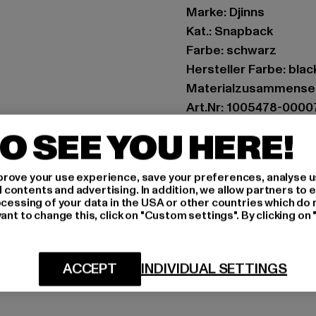
Marke: Djinns
Kat.: Snapback
Farbe: schwarz
Hersteller Farbe: blac
Materialzusammenset
Art.Nr: 1005478-0000
O SEE YOU HERE!
Hersteller: Huesken D
Sandstraße 92 | 45473
rove your use experience, save your preferences, analyse u
ontents and advertising. In addition, we allow partners to e
ocessing of your data in the USA or other countries which do 
GRÖSSE 
ant to change this, click on "Custom settings". By clicking on 
PFLEGEHINWE
ACCEPT
INDIVIDUAL SETTINGS
LIEFERUNG &