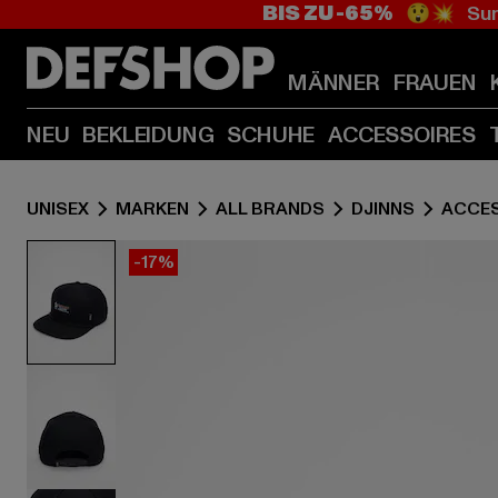
BIS ZU -65%
😲💥 Sum
MÄNNER
FRAUEN
NEU
BEKLEIDUNG
SCHUHE
ACCESSOIRES
UNISEX
MARKEN
ALL BRANDS
DJINNS
ACCE
-17%