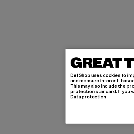
GREAT T
DefShop uses cookies to imp
and measure interest-based c
This may also include the pr
protection standard. If you w
Data protection