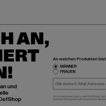
H AN,
IERT
An welchen Produkten bist
N!
MÄNNER
FRAUEN
E-MAIL
 an und
elle
Informationen dazu, wie DefShop mit 
 DefShop
kannst Dich jederzeit kostenfei abme