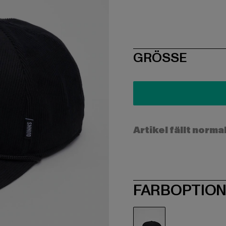
SIZE
GRÖSSE
Artikel fällt norma
FARBOPTIO