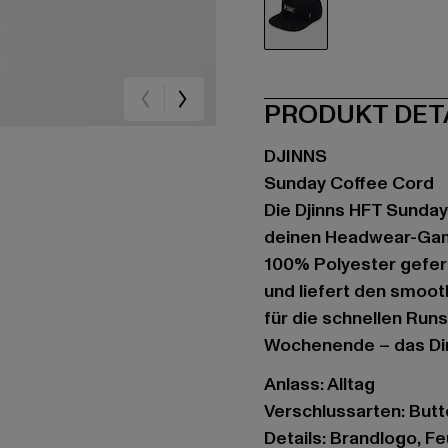
schwarz
PRODUKT DET
DJINNS
Sunday Coffee Cord
Die Djinns HFT Sunda
deinen Headwear-Game
100% Polyester geferti
und liefert den smoot
für die schnellen Run
Wochenende – das Ding
Anlass: Alltag
Verschlussarten: But
Details: Brandlogo, 