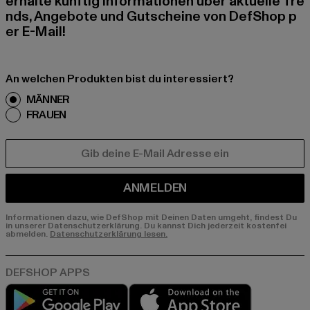
erhalte künftig Informationen über aktuelle Tre
nds, Angebote und Gutscheine von DefShop p
er E-Mail!
An welchen Produkten bist du interessiert?
MÄNNER
FRAUEN
E-MAIL
ANMELDEN
Informationen dazu, wie DefShop mit Deinen Daten umgeht, findest Du
in unserer Datenschutzerklärung. Du kannst Dich jederzeit kostenfei
abmelden.
Datenschutzerklärung lesen.
Play market
App store