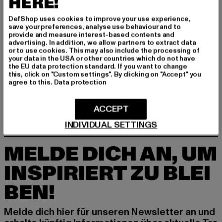
HERE!
DefShop uses cookies to improve your use experience,
save your preferences, analyse use behaviour and to
provide and measure interest-based contents and
advertising. In addition, we allow partners to extract data
or to use cookies. This may also include the processing of
your data in the USA or other countries which do not have
DICKIES
DICKIES
the EU data protection standard. If you want to change
Summerdale
Summerdale
this, click on "Custom settings". By clicking on "Accept" you
agree to this.
Data protection
Derzeitiger Preis: 31,96 EUR
Aktionspreis: 79,90 EUR
Derzeitiger Preis: 31,96 EUR
Aktionspreis: 
31,96 EUR
79,90 EUR
31,96 EUR
79,90 EUR
ACCEPT
INDIVIDUAL SETTINGS
MELDE DICH AN, UM
INSPIRIERT ZU BLEI
BEN!
Melde dich hier für unseren Newsletter an und