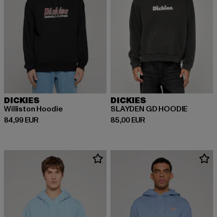
DICKIES
DICKIES
Williston Hoodie
SLAYDEN GD HOODIE
Derzeitiger Preis: 84,99 EUR
Derzeitiger Preis: 85,00 EUR
84,99 EUR
85,00 EUR