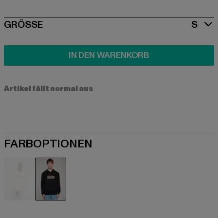
SIZE
GRÖSSE
S
IN DEN WARENKORB
Artikel fällt normal aus
FARBOPTIONEN
beige
schwarz