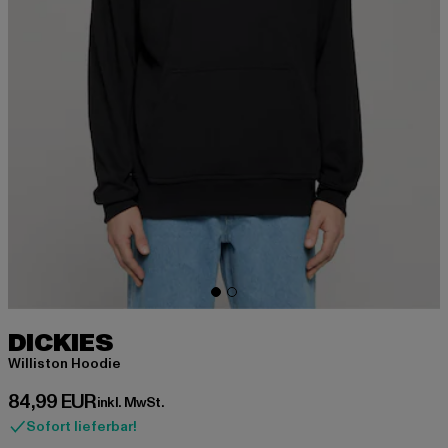
DICKIES
Williston Hoodie
Derzeitiger Preis: 84,99 EUR
84,99 EUR
inkl. MwSt.
Sofort lieferbar!