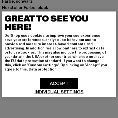
Farbe: schwarz
Hersteller Farbe: black
Materialzusammensetzung: 100% Baumwolle
GREAT TO SEE YOU
Art.Nr: DK0A87NO-00007
HERE!
Hersteller: VF International SAGL |
DefShop uses cookies to improve your use experience,
dickieslife_shop_de@vfc.com
save your preferences, analyse use behaviour and to
provide and measure interest-based contents and
Via Laveggio 5 | 6855 Stabio | CH
advertising. In addition, we allow partners to extract data
or to use cookies. This may also include the processing of
your data in the USA or other countries which do not have
the EU data protection standard. If you want to change
GRÖSSE & PASSFORM
this, click on "Custom settings". By clicking on "Accept" you
agree to this.
Data protection
PFLEGEHINWEISE
ACCEPT
LIEFERUNG & RÜCKGABE
INDIVIDUAL SETTINGS