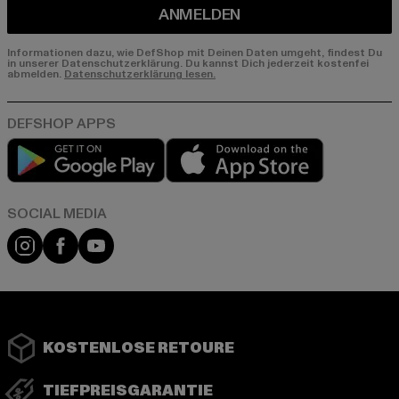
ANMELDEN
Informationen dazu, wie DefShop mit Deinen Daten umgeht, findest Du
in unserer Datenschutzerklärung. Du kannst Dich jederzeit kostenfei
abmelden.
Datenschutzerklärung lesen.
Play market
App store
Instagram
Facebook
YouTube
KOSTENLOSE RETOURE
TIEFPREISGARANTIE