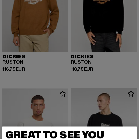
DICKIES
DICKIES
RUSTON
RUSTON
Derzeitiger Preis: 118,75 EUR
Derzeitiger Preis: 118,75 EUR
118,75 EUR
118,75 EUR
GREAT TO SEE YOU