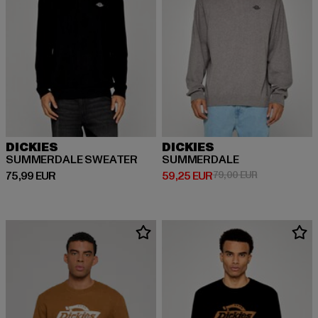
DICKIES
DICKIES
SUMMERDALE SWEATER
SUMMERDALE
Derzeitiger Preis: 75,99 EUR
Derzeitiger Preis: 59,25 EUR
Aktionspreis:
75,99 EUR
59,25 EUR
79,00 EUR