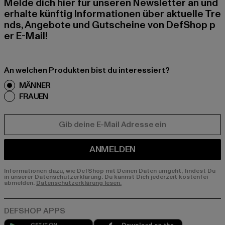
Melde dich hier für unseren Newsletter an und
erhalte künftig Informationen über aktuelle Tre
nds, Angebote und Gutscheine von DefShop p
er E-Mail!
An welchen Produkten bist du interessiert?
MÄNNER
FRAUEN
E-MAIL
ANMELDEN
Informationen dazu, wie DefShop mit Deinen Daten umgeht, findest Du
in unserer Datenschutzerklärung. Du kannst Dich jederzeit kostenfei
abmelden.
Datenschutzerklärung lesen.
Play market
App store