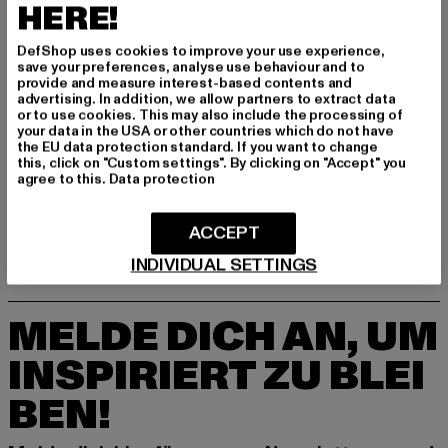
HERE!
DefShop uses cookies to improve your use experience,
save your preferences, analyse use behaviour and to
provide and measure interest-based contents and
advertising. In addition, we allow partners to extract data
or to use cookies. This may also include the processing of
your data in the USA or other countries which do not have
DICKIES
the EU data protection standard. If you want to change
Lewistown
DICKIES
this, click on "Custom settings". By clicking on "Accept" you
Derzeitiger Preis: 95,99 EUR
95,99 EUR
Aitkin
agree to this.
Data protection
Derzeitiger Preis: 79,90 EUR
79,90 EUR
ACCEPT
INDIVIDUAL SETTINGS
MELDE DICH AN, UM
INSPIRIERT ZU BLEI
BEN!