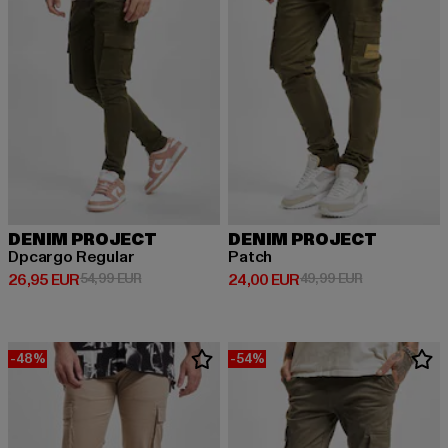
DENIM PROJECT
DENIM PROJECT
Dpcargo Regular
Patch
Derzeitiger Preis: 26,95 EUR
Aktionspreis: 54,99 EUR
Derzeitiger Preis: 24,00 EUR
Aktionspreis:
26,95 EUR
54,99 EUR
24,00 EUR
49,99 EUR
-48%
-54%