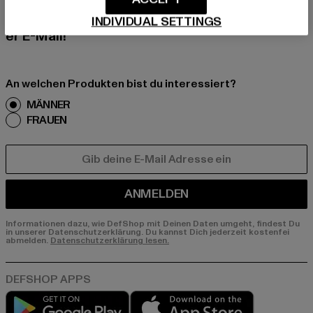
erhalte künftig Informationen über aktuelle Tre
nds, Angebote und Gutscheine von DefShop p
INDIVIDUAL SETTINGS
er E-Mail!
An welchen Produkten bist du interessiert?
MÄNNER
FRAUEN
E-MAIL
ANMELDEN
Informationen dazu, wie DefShop mit Deinen Daten umgeht, findest Du
in unserer Datenschutzerklärung. Du kannst Dich jederzeit kostenfei
abmelden.
Datenschutzerklärung lesen.
Play market
App store