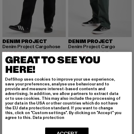
DENIM PROJECT
DENIM PROJECT
Denim Project Cargohose
Denim Project Cargo
Derzeitiger Preis: 30,10 EUR
Aktionspreis: 69,99 EUR
Derzeitiger Preis: 32,90 EUR
Aktionspreis:
30,10 EUR
69,99 EUR
32,90 EUR
69,99 EUR
GREAT TO SEE YOU
HERE!
DefShop uses cookies to improve your use experience,
save your preferences, analyse use behaviour and to
provide and measure interest-based contents and
MELDE DICH AN, UM
advertising. In addition, we allow partners to extract data
or to use cookies. This may also include the processing of
INSPIRIERT ZU BLEI
your data in the USA or other countries which do not have
the EU data protection standard. If you want to change
this, click on "Custom settings". By clicking on "Accept" you
BEN!
agree to this.
Data protection
Melde dich hier für unseren Newsletter an und
ACCEPT