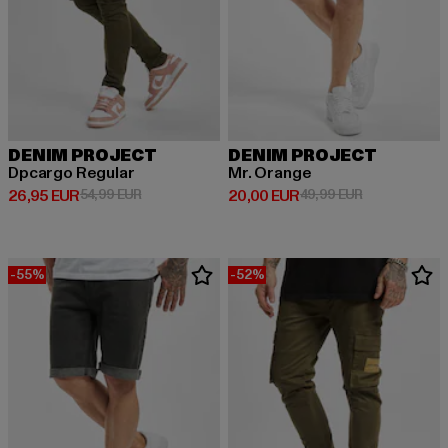
DENIM PROJECT
DENIM PROJECT
Dpcargo Regular
Mr. Orange
Derzeitiger Preis: 26,95 EUR
Aktionspreis: 54,99 EUR
Derzeitiger Preis: 20,00 EUR
Aktionspreis:
26,95 EUR
54,99 EUR
20,00 EUR
49,99 EUR
-55%
-52%