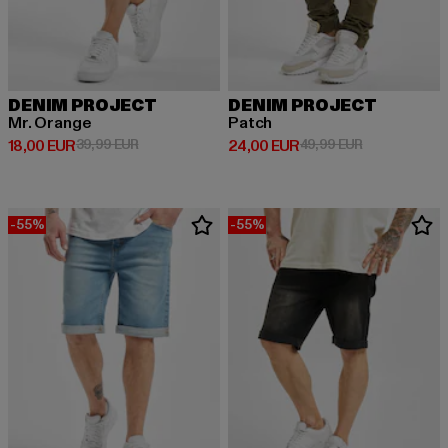
DENIM PROJECT
DENIM PROJECT
Mr. Orange
Patch
Derzeitiger Preis: 18,00 EUR
Aktionspreis: 39,99 EUR
Derzeitiger Preis: 24,00 EUR
Aktionspreis:
18,00 EUR
39,99 EUR
24,00 EUR
49,99 EUR
-55%
-55%