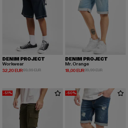
DENIM PROJECT
DENIM PROJECT
Workwear
Mr. Orange
Derzeitiger Preis: 32,20 EUR
Aktionspreis: 69,99 EUR
Derzeitiger Preis: 18,00 EUR
Aktionspreis: 
32,20 EUR
69,99 EUR
18,00 EUR
39,99 EUR
-51%
-60%