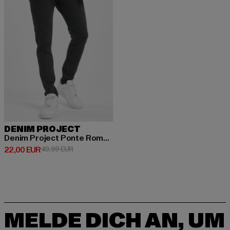
DENIM PROJECT
Denim Project Ponte Roma Plain Chino
Derzeitiger Preis: 22,00 EUR
Aktionspreis: 49,99 EUR
22,00 EUR
49,99 EUR
MELDE DICH AN, UM