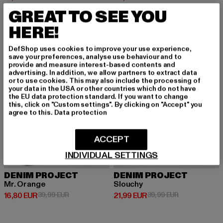
GREAT TO SEE YOU
HERE!
-58%
-45%
DefShop uses cookies to improve your use experience,
save your preferences, analyse use behaviour and to
provide and measure interest-based contents and
advertising. In addition, we allow partners to extract data
or to use cookies. This may also include the processing of
your data in the USA or other countries which do not have
the EU data protection standard. If you want to change
this, click on "Custom settings". By clicking on "Accept" you
agree to this.
Data protection
ACCEPT
INDIVIDUAL SETTINGS
DENIM PROJECT
DENIM PROJECT
Mr. Orange
Slouchy
Derzeitiger Preis: 16,80 EUR
Aktionspreis: 39,99 EUR
Derzeitiger Preis: 21,99 EUR
Aktionspreis: 
16,80 EUR
39,99 EUR
21,99 EUR
39,99 EUR