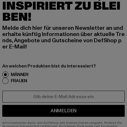
INSPIRIERT ZU BLEI
BEN!
Melde dich hier für unseren Newsletter an und
erhalte künftig Informationen über aktuelle Tre
nds, Angebote und Gutscheine von DefShop p
er E-Mail!
An welchen Produkten bist du interessiert?
MÄNNER
FRAUEN
E-MAIL
ANMELDEN
Informationen dazu, wie DefShop mit Deinen Daten umgeht, findest Du
in unserer Datenschutzerklärung. Du kannst Dich jederzeit kostenfei