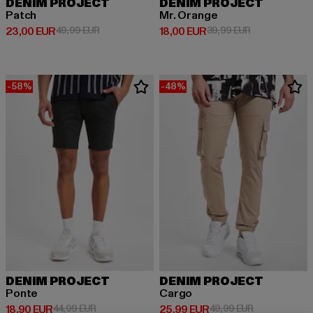
DENIM PROJECT
DENIM PROJECT
Patch
Mr. Orange
Derzeitiger Preis: 23,00 EUR
Aktionspreis: 49,99 EUR
Derzeitiger Preis: 18,00 EUR
Aktionspreis: 
23,00 EUR
49,99 EUR
18,00 EUR
39,99 EUR
-58%
-48%
DENIM PROJECT
DENIM PROJECT
Ponte
Cargo
Derzeitiger Preis: 18,90 EUR
Aktionspreis: 44,99 EUR
Derzeitiger Preis: 25,99 EUR
Aktionspreis:
18,90 EUR
44,99 EUR
25,99 EUR
49,99 EUR