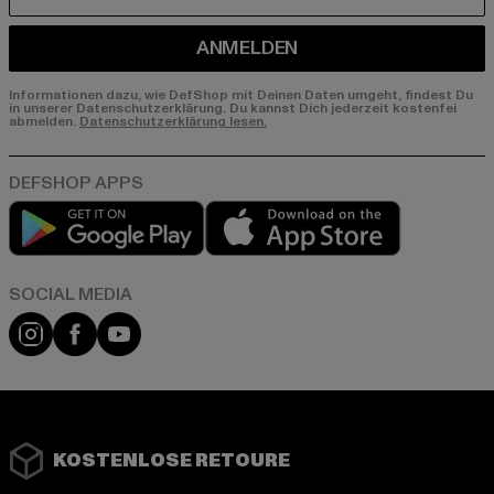
E-MAIL
ANMELDEN
Informationen dazu, wie DefShop mit Deinen Daten umgeht, findest Du
in unserer Datenschutzerklärung. Du kannst Dich jederzeit kostenfei
abmelden.
Datenschutzerklärung lesen.
Play market
App store
Instagram
Facebook
YouTube
KOSTENLOSE RETOURE