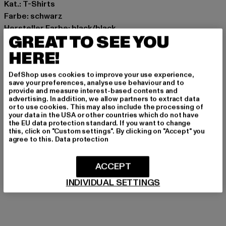
Kat.: T-Shirts
Farbe: schwarz
Hersteller Farbe: black/black
GREAT TO SEE YOU
Materialzusammensetzung: 100% Baumwolle
Art.Nr: C325-004-00825
HERE!
DefShop uses cookies to improve your use experience,
Hersteller: Mark Seven Fashion GmbH & Co. KG |
save your preferences, analyse use behaviour and to
info@carlocolucci.com
provide and measure interest-based contents and
advertising. In addition, we allow partners to extract data
Kyllmannweg 7 | 42699 Solingen | DE
or to use cookies. This may also include the processing of
your data in the USA or other countries which do not have
the EU data protection standard. If you want to change
this, click on "Custom settings". By clicking on "Accept" you
GRÖSSE & PASSFORM
agree to this.
Data protection
PFLEGEHINWEISE
ACCEPT
LIEFERUNG & RÜCKGABE
INDIVIDUAL SETTINGS