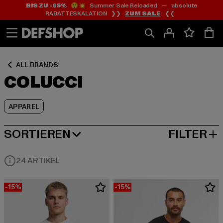
BIS ZU -65%
😲💥 Summer Sale Reloaded — absolute
Zum
Zum
Zum
RABATTESKALATION ❯❯
ZUM SALE
❮❮
Inhalt
Fußzeile
Produktraster
springen
springen
springen
ALL BRANDS
COLUCCI
APPAREL
SORTIEREN
FILTER
BELIEBTESTE
24 ARTIKEL
-15%
-15%