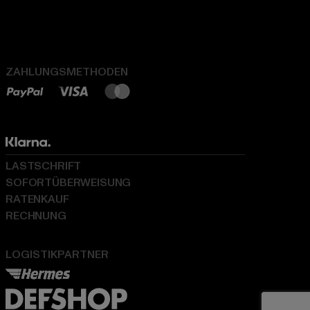
ZAHLUNGSMETHODEN
LASTSCHRIFT
SOFORTÜBERWEISUNG
RATENKAUF
RECHNUNG
LOGISTIKPARTNER