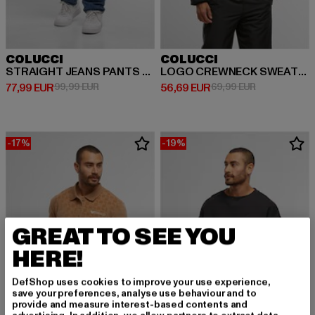
COLUCCI
COLUCCI
STRAIGHT JEANS PANTS DISTRESSED
LOGO CREWNECK SWEATSHIRT IKARUS CIRCLE
Derzeitiger Preis: 77,99 EUR
Aktionspreis: 99,99 EUR
Derzeitiger Preis: 56,69 EUR
Aktionspreis:
77,99 EUR
99,99 EUR
56,69 EUR
69,99 EUR
-17%
-19%
GREAT TO SEE YOU
HERE!
DefShop uses cookies to improve your use experience,
save your preferences, analyse use behaviour and to
provide and measure interest-based contents and