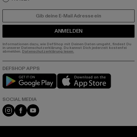
E-MAIL
ANMELDEN
Informationen dazu, wie DefShop mit Deinen Daten umgeht, findest Du
in unserer Datenschutzerklärung. Du kannst Dich jederzeit kostenfei
abmelden.
Datenschutzerklärung lesen.
Play market
App store
Instagram
Facebook
YouTube