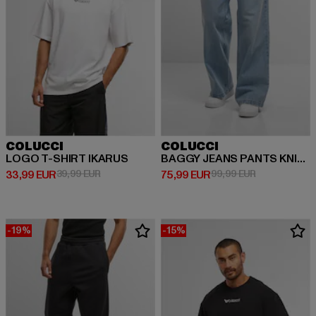
COLUCCI
COLUCCI
LOGO T-SHIRT IKARUS
BAGGY JEANS PANTS KNIT DETAIL
Derzeitiger Preis: 33,99 EUR
Aktionspreis: 39,99 EUR
Derzeitiger Preis: 75,99 EUR
Aktionspreis:
33,99 EUR
39,99 EUR
75,99 EUR
99,99 EUR
-19%
-15%