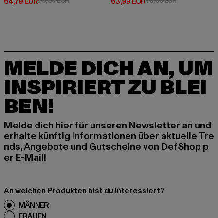
Derzeitiger Preis: 64,79 EUR
Aktionspreis: 79,99 EUR
Derzeitiger Preis: 63,99 EUR
Aktionspreis:
64,79 EUR
79,99 EUR
63,99 EUR
79,99 EUR
MELDE DICH AN, UM
INSPIRIERT ZU BLEI
BEN!
Melde dich hier für unseren Newsletter an und
erhalte künftig Informationen über aktuelle Tre
nds, Angebote und Gutscheine von DefShop p
er E-Mail!
An welchen Produkten bist du interessiert?
MÄNNER
FRAUEN