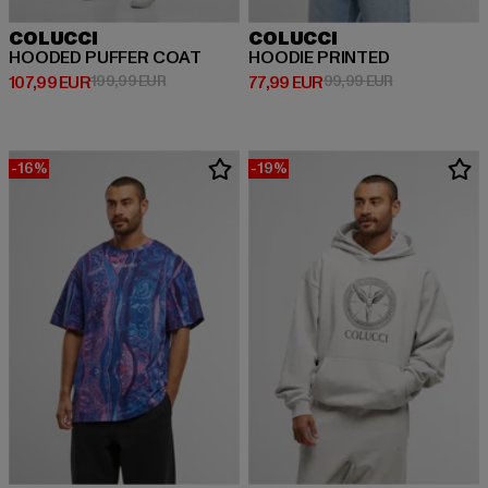
COLUCCI
COLUCCI
HOODED PUFFER COAT
HOODIE PRINTED
Derzeitiger Preis: 107,99 EUR
Aktionspreis: 199,99 EUR
Derzeitiger Preis: 77,99 EUR
Aktionspreis:
107,99 EUR
199,99 EUR
77,99 EUR
99,99 EUR
-16%
-19%