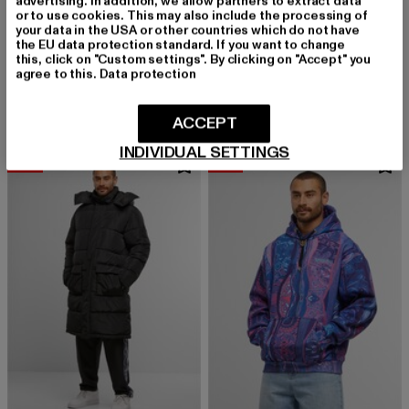
advertising. In addition, we allow partners to extract data
or to use cookies. This may also include the processing of
your data in the USA or other countries which do not have
the EU data protection standard. If you want to change
COLUCCI
COLUCCI
this, click on "Custom settings". By clicking on "Accept" you
MONOGRAM VELOUR POLO SHIRT
LOGO CREWNECK SWEATSHIRT IKARUS
agree to this.
Data protection
Derzeitiger Preis: 49,79 EUR
Aktionspreis: 59,99 EUR
Derzeitiger Preis: 56,69 EUR
Aktionspreis:
49,79 EUR
59,99 EUR
56,69 EUR
69,99 EUR
ACCEPT
INDIVIDUAL SETTINGS
-46%
-22%